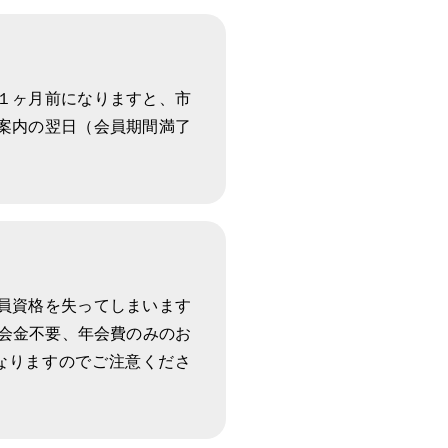
そ１ヶ月前になりますと、市
案内の翌日（会員期間満了
体験会
DVD
会員資格を失ってしまいます
会金不要、年会費のみのお
なりますのでご注意くださ