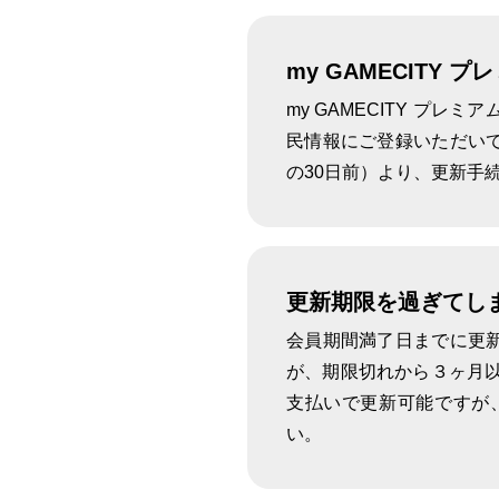
my GAMECITY
my GAMECITY 
民情報にご登録いただい
ライブ/イベン
の30日前）より、更新手
更新期限を過ぎてし
CD
会員期間満了日までに更新
が、期限切れから３ヶ月
支払いで更新可能ですが
い。
コ