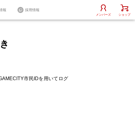
情報
採用情報
メンバーズ
ショップ
続き
AMECITY市民IDを用いてログ
iOS / Android
その他