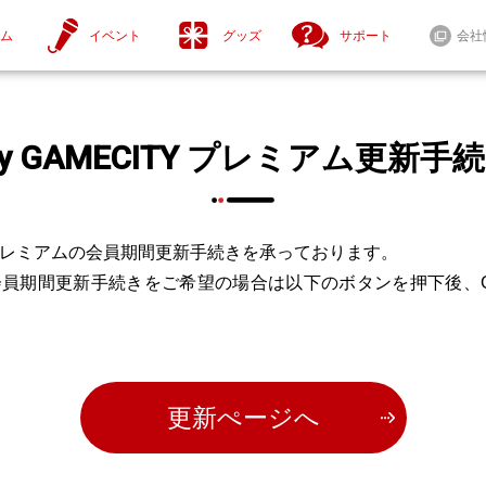
ム
イベント
グッズ
サポート
会社
y GAMECITY プレミアム更新手
ニュース一覧
セール情報
Y プレミアムの会員期間更新手続きを承っております。
ムの会員期間更新手続きをご希望の場合は以下のボタンを押下後、G
tendo Switch™ 2
Steam® / Windows®
ntendo Switch™
更新ぺージへ
セール情報