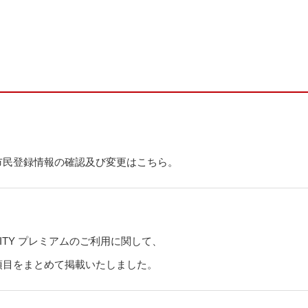
新卒採用
市民登録情報の確認及び変更はこちら。
民
コーエーテクモ ID
コ
ECITY プレミアムのご利用に関して、
項目をまとめて掲載いたしました。
KT SPOT Online Shop
ガストショップ