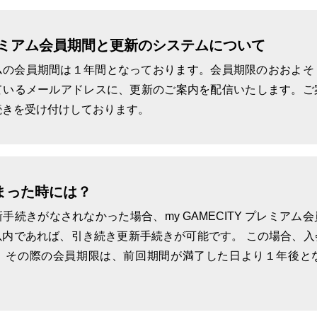
 プレミアム会員期間と更新のシステムについて
プレミアムの会員期間は１年間となっております。会員期限のおおよ
ているメールアドレスに、更新のご案内を配信いたします。ご
ト
生放送
続きを受け付けしております。
まった時には？
BD
手続きがなされなかった場合、my GAMECITY プレミアム
以内であれば、引き続き更新手続きが可能です。 この場合、入
、その際の会員期限は、前回期間が満了した日より１年後と
ーエーテクモホールディングス
ライセンスビジネス