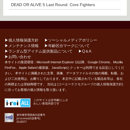
DEAD OR ALIVE 5 Last Round: Core Fighters
▶︎個人情報保護方針
▶︎ソーシャルメディアポリシー
▶︎メンテナンス情報
▶︎年齢区分マークについて
▶︎ランダム型アイテム提供製品について
▶︎Q＆A
▶︎お問い合わせ
本サイトの推奨環境：Microsoft Internet Explorer 11以降、Google Chrome、Mozilla
FireFox、Apple Safariの最新版、JavaScriptとクッキーは利用できる設定にしてくだ
さい。 本サイトに掲載された文章、画像、データファイルその他の掲載、転載、お
よび二次使用は、お断りしております。本文中に記載されている製品名等は、各社
の商標または登録商標です。 当社は
[コーエーテクモグループの個人情報保護方針]
に沿ってお客様の個人情報を取り扱います。
このサイトは全年齢にふさ
わしい表現内容です
著作権管理団体許諾番号
[e-License許諾番号]
ID16577