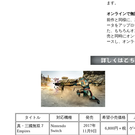
ます。
オンラインで無限
前作と同様に、
ータをアップロ
た、もちろんオ
売と同時にオン
ースし、オンラ
タイトル
対応機種
発売
希望小売価格
2017年
真・三國無双７
Nintendo
6,800円＋税
ゲ
Switch
Empires
11月9日