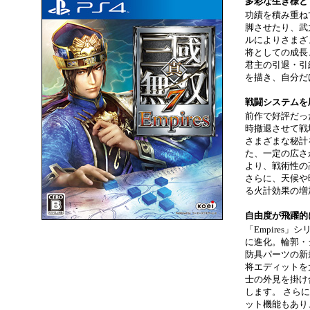
多彩な生き様と
功績を積み重ね
脚させたり、武
ルによりさまざ
将としての成長
君主の引退・引
を描き、自分だ
戦闘システムを
前作で好評だっ
時撤退させて戦
さまざまな秘計
た、一定の広さ
より、戦術性の
さらに、天候や
る火計効果の増
自由度が飛躍的
「Empires
に進化。輪郭・
防具パーツの新
将エディットを
士の外見を掛け
します。 さら
ット機能もあり