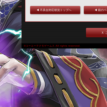
◀ 不具合対応状況トップへ
◀ 前の
Ｘ 