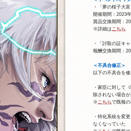
・「夢の桜子大富
開催期間：2023年
賞品交換期間：202
※詳細は
こちら
・「討取の証キャ
報酬交換期間：202
＜不具合修正＞
以下の不具合を修
・家臣に対して《
除されない場合が
※
こちら
で既報の
・特化系統を変更
なくなっていた