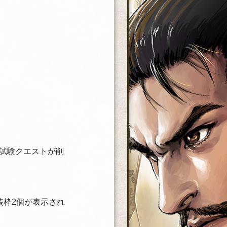
試験クエストが削
装枠2個が表示され