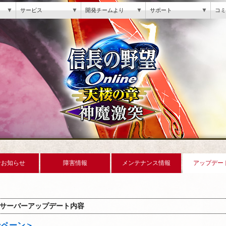
▼
▼
▼
▼
サービス
開発チームより
サポート
コミ
なお知らせ
障害情報
メンテナンス情報
アップデー
サーバーアップデート内容
ンペーン＞