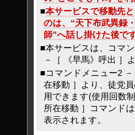
■
本サービスで移動先と
のは、“天下布武異録・
師”へ話し掛けた後で
■本サービスは、コマンド
－［ 《早馬》呼出 ］
■コマンドメニュー2 －
在移動 ］より、徒党
用できます(使用回数制
所在移動 ］コマンド
表示されます。