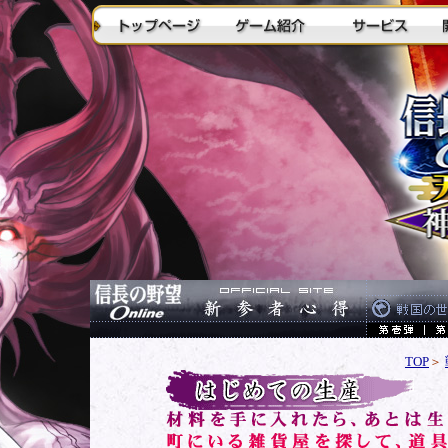
TOP
＞