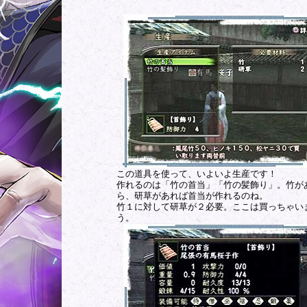
この道具を使って、いよいよ生産です！
作れるのは「竹の首当」「竹の髪飾り」。竹が
ら、研草があれば首当が作れるのね。
竹１に対して研草が２必要。ここは買っちゃい
う。