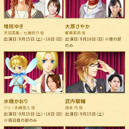
増田ゆき
大原さやか
天羽菜美／七海宗介 役
都築茉莉 役
出演日：9月15日（土）・16日（日）
出演日：9月16日（日）※夜の部
のみ
水橋かおり
武内駿輔
リリ／水嶋悠人 役
須永 巧 役
出演日：9月15日（土）・16日（日）
出演日：9月15日（土）
※両日昼の部のみ