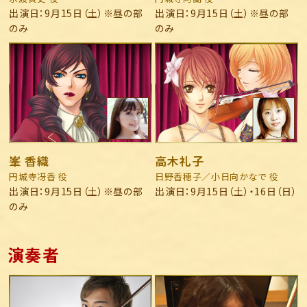
出演日：9月15日（土）※昼の部
出演日：9月15日（土）※昼の部
のみ
のみ
峯 香織
高木礼子
円城寺冴香 役
日野香穂子／小日向かなで 役
出演日：9月15日（土）※昼の部
出演日：9月15日（土）・16日（日）
のみ
演奏者