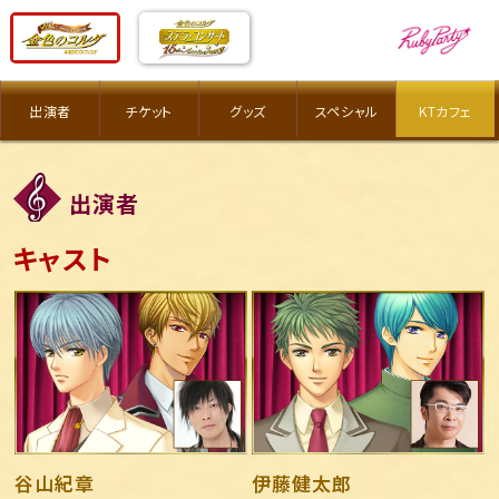
出演者
チケット
グッズ
スペシャル
KTカフェ
出演者
キャスト
谷山紀章
伊藤健太郎