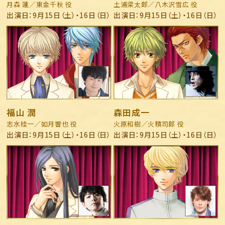
月森 蓮／東金千秋 役
土浦梁太郎／八木沢雪広 役
出演日：9月15日（土）・16日（日）
出演日：9月15日（土）・16日（日）
福山 潤
森田成一
志水桂一／如月響也 役
火原和樹／火積司郎 役
出演日：9月15日（土）・16日（日）
出演日：9月15日（土）・16日（日）