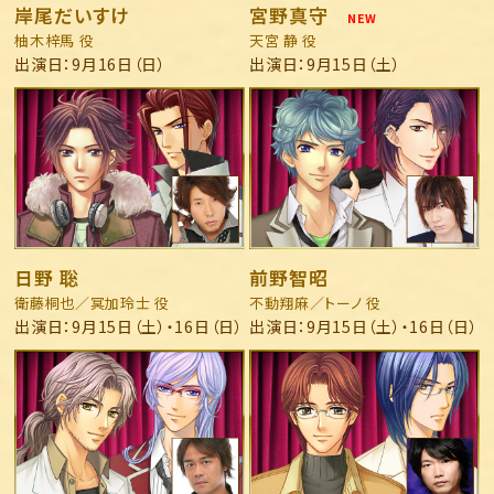
岸尾だいすけ
宮野真守
NEW
柚木梓馬 役
天宮 静 役
出演日：9月16日（日）
出演日：9月15日（土）
日野 聡
前野智昭
衛藤桐也／冥加玲士 役
不動翔麻／トーノ 役
出演日：9月15日（土）・16日（日）
出演日：9月15日（土）・16日（日）