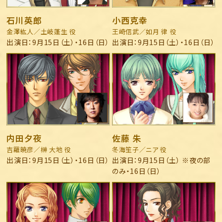
石川英郎
小西克幸
金澤紘人／土岐蓬生 役
王崎信武／如月 律 役
出演日：9月15日（土）・16日（日）
出演日：9月15日（土）・16日（日）
内田夕夜
佐藤 朱
吉羅暁彦／榊 大地 役
冬海笙子／ニア 役
出演日：9月15日（土）・16日（日）
出演日：9月15日（土） ※夜の部
のみ・16日（日）