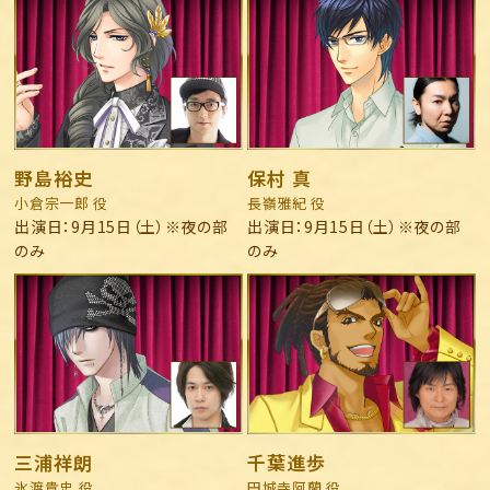
野島裕史
保村 真
小倉宗一郎 役
長嶺雅紀 役
出演日：9月15日（土）※夜の部
出演日：9月15日（土）※夜の部
のみ
のみ
三浦祥朗
千葉進歩
氷渡貴史 役
円城寺阿蘭 役