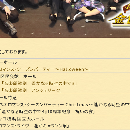
しております。
ーホール
ロマンス・シーズンパーティー～Halloween～」
谷区民会館 ホール
日）「音楽朗読劇 遙かなる時空の中で３」
日）「音楽朗読劇 アンジェリーク」
ール竹芝
「ネオロマンス・シーズンパーティー Christmas ～遙かなる時空の
「『遙かなる時空の中で４』10周年記念 祝いの宴」
ィコ横浜 国立大ホール
ロマンス・ライヴ 遙かキャラソン祭」