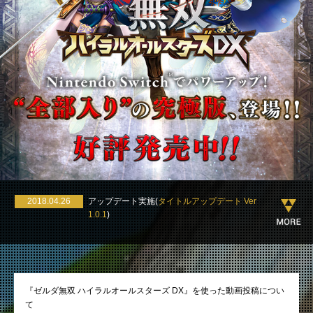
2018.04.26
アップデート実施(
タイトルアップデート Ver
1.0.1
)
2018.04.19
不具合情報(
ゲームが強制終了してしまう不具
合について
)
『ゼルダ無双 ハイラルオールスターズ DX』を使った動画投稿につい
て