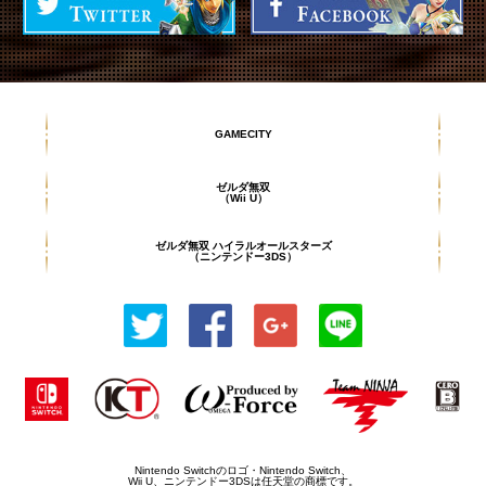
GAMECITY
ゼルダ無双
（Wii U）
ゼルダ無双 ハイラルオールスターズ
（ニンテンドー3DS）
Nintendo Switchのロゴ・Nintendo Switch、
Wii U、ニンテンドー3DSは任天堂の商標です。