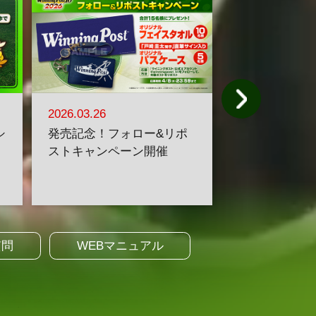
2026.03.26
2026.03.25
シ
発売記念！フォロー&リポ
ダウンロード
ストキャンペーン開催
ージを公開！
質問
WEBマニュアル