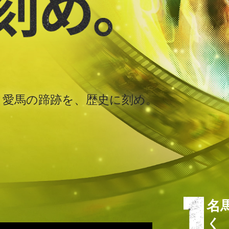
、愛馬の蹄跡を、歴史に刻め。
名
く