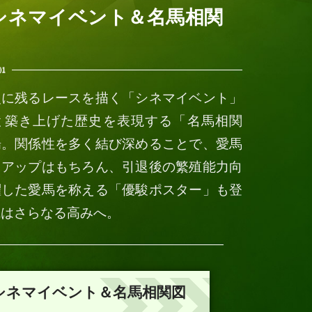
シネマイベント＆名馬相関
」
史に残るレースを描く「シネマイベント」
と築き上げた歴史を表現する「名馬相関
場。関係性を多く結び深めることで、愛馬
力アップはもちろん、引退後の繁殖能力向
躍した愛馬を称える「優駿ポスター」も登
成はさらなる高みへ。
シネマイベント＆名馬相関図