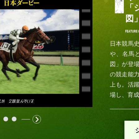
「
図
日本競馬
や、名馬
図」が登
の競走能
上も。活
場し、育