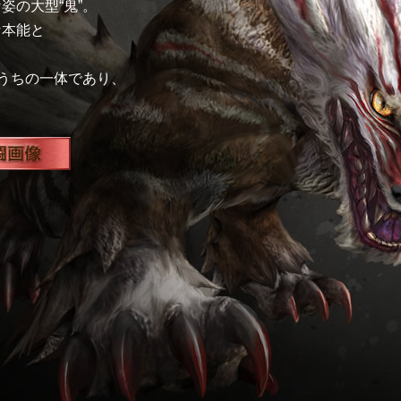
姿の大型“鬼”。
な本能と
のうちの一体であり、
。