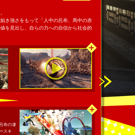
将。
の如き強さをもって「人中の呂布、馬中の赤
価値を見出し、自らの力への自信から社会的
呂布の凄
ースキ