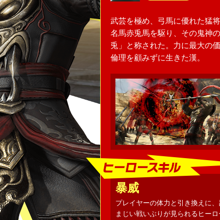
武芸を極め、弓馬に優れた猛
名馬赤兎馬を駆り、その鬼神
兎」と称された。力に最大の
倫理を顧みずに生きた漢。
暴威
プレイヤーの体力と引き換えに、
まじい戦いぶりが見られるヒーロ