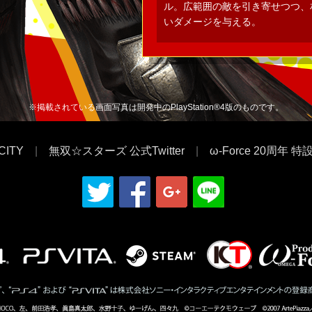
ル。広範囲の敵を引き寄せつつ、
いダメージを与える。
※掲載されている画面写真は開発中のPlayStation®4版のものです。
CITY
|
無双☆スターズ 公式Twitter
|
ω-Force 20周年 