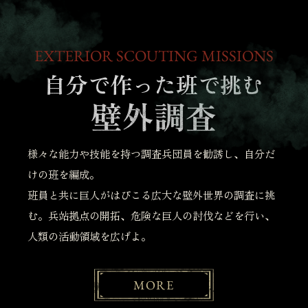
EXTERIOR SCOUTING MISSIONS
自分で作った班で挑む
壁外調査
様々な能力や技能を持つ調査兵団員を勧誘し、自分だ
けの班を編成。
班員と共に巨人がはびこる広大な壁外世界の調査に挑
む。兵站拠点の開拓、危険な巨人の討伐などを行い、
人類の活動領域を広げよ。
MORE