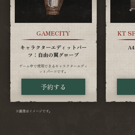
GAMECITY
KT SP
キャラクターエディットパー
A
ツ：自由の翼グローブ
ゲーム中で使用できるキャラクターエディ
ットパーツです。
予約する
画像はイメージです。