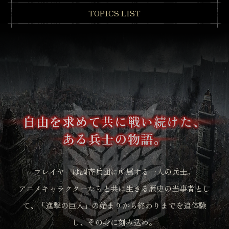
TOPICS LIST
自由を求めて共に戦い続けた、
ある兵士の物語。
プレイヤーは調査兵団に所属する一人の兵士。
アニメキャラクターたちと共に生きる歴史の当事者とし
て、
「進撃の巨人」の始まりから終わりまでを追体験
し、その身に刻み込め。