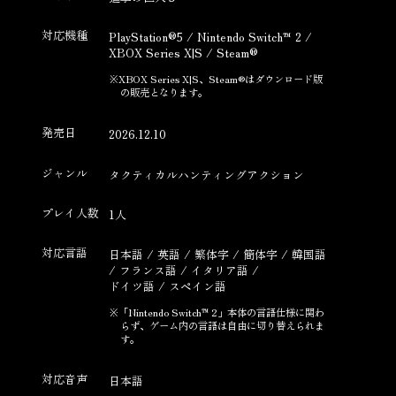
対応機種
PlayStation®5 / Nintendo Switch™ 2
/
XBOX Series X|S / Steam®
XBOX Series X|S、Steam®はダウンロード版
の販売となります。
発売日
2026.12.10
ジャンル
タクティカルハンティングアクション
プレイ人数
1人
対応言語
日本語 / 英語 / 繁体字 / 簡体字 / 韓国語
/
フランス語 / イタリア語 /
ドイツ語 / スペイン語
「Nintendo Switch™ 2」本体の言語仕様に関わ
らず、ゲーム内の言語は自由に切り替えられま
す。
対応音声
日本語