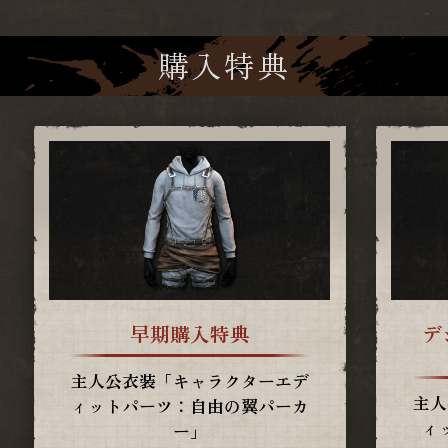
購入特典
早期購入特典
デ
主人公衣装「キャラクターエデ
主人
ィットパーツ：自由の翼パーカ
ィ
ー」