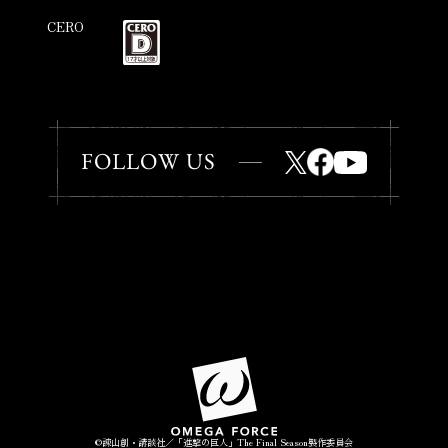
CERO
FOLLOW US
©諫山創・講談社／「進撃の巨人」The Final Season製作委員会