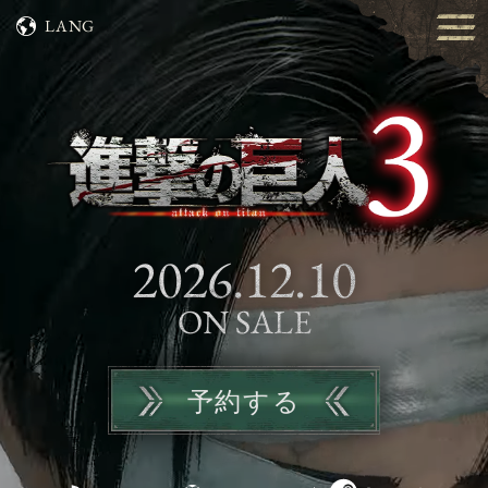
LANG
TOP
SYSTEM
2026.12.10
CHARACTERS
ON SALE
MOVIES
予約する
PRODUCTS