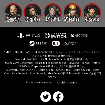
“
”、“PlayStation”、“
”は株式会社ソニー・インタラクティブエンタテイン
メントの登録商標または商標です。
Nintendo Switchのロゴ・Nintendo Switchは任天堂の商標です。
©2021 Valve Corporation. Steam および Steam ロゴは、米国およびまたはその他の
国のValve Corporation の商標およびまたは登録商標です。
Microsoft、Xbox スフィア、Series X ロゴ、Series S ロゴ、Series X|S ロゴ、Xbox
One、Xbox Series X、Xbox Series S、Xbox Series X|S は Microsoft グループ企業の商
標です。
©コーエーテクモゲームス All rights reserved.