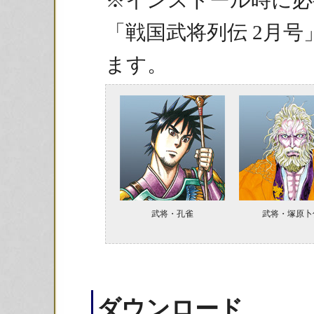
※インストール時に必
「戦国武将列伝 2月号
ます。
武将・孔雀
武将・塚原卜
ダウンロード