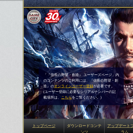
「『信長の野望・創造』 ユーザーズページ」内
のコンテンツのご利用には、『信長の野望・創
造』の
オンラインユーザー登録
が必要です。
(ユーザー登録に必要なシリアルナンバーの記
載場所は、
こちら
をご覧ください。)
トップページ
ダウンロードコンテ
アップデート
ンツ
ラム