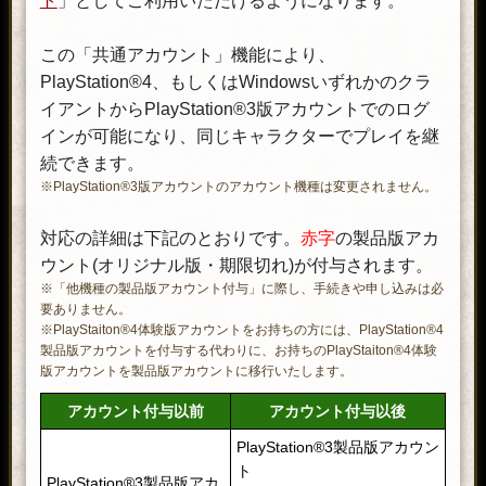
ト
」としてご利用いただけるようになります。
この「共通アカウント」機能により、
PlayStation®4、もしくはWindowsいずれかのクラ
イアントからPlayStation®3版アカウントでのログ
インが可能になり、同じキャラクターでプレイを継
続できます。
※PlayStation®3版アカウントのアカウント機種は変更されません。
対応の詳細は下記のとおりです。
赤字
の製品版アカ
ウント(オリジナル版・期限切れ)が付与されます。
※「他機種の製品版アカウント付与」に際し、手続きや申し込みは必
要ありません。
※PlayStaiton®4体験版アカウントをお持ちの方には、PlayStation®4
製品版アカウントを付与する代わりに、お持ちのPlayStaiton®4体験
版アカウントを製品版アカウントに移行いたします。
アカウント付与以前
アカウント付与以後
PlayStation®3製品版アカウン
ト
PlayStation®3製品版アカ