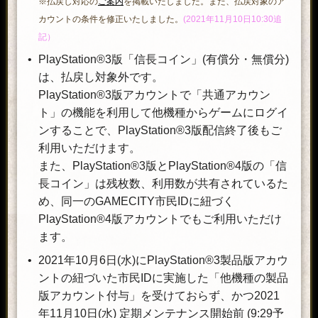
※払戻し対応の
ご案内
を掲載いたしました。また、払戻対象のア
カウントの条件を修正いたしました。
(2021年11月10日10:30追
記）
PlayStation®3版「信長コイン」(有償分・無償分)
は、払戻し対象外です。
PlayStation®3版アカウントで「共通アカウン
ト」の機能を利用して他機種からゲームにログイ
ンすることで、PlayStation®3版配信終了後もご
利用いただけます。
また、PlayStation®3版とPlayStation®4版の「信
長コイン」は残枚数、利用数が共有されているた
め、同一のGAMECITY市民IDに紐づく
PlayStation®4版アカウントでもご利用いただけ
ます。
2021年10月6日(水)にPlayStation®3製品版アカウ
ントの紐づいた市民IDに実施した「他機種の製品
版アカウント付与」を受けておらず、かつ2021
年11月10日(水) 定期メンテナンス開始前 (9:29予