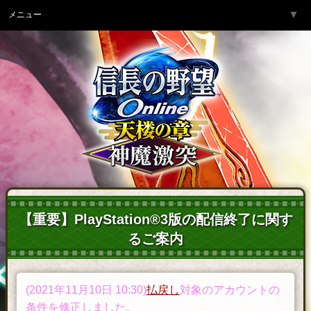
▼
メニュー
トップページ
▼
ゲーム紹介
▼
サービス
▼
開発チームより
▼
サポート
▼
コミュニティ
▼
ネットカフェ
【重要】PlayStation®3版の配信終了に関す
るご案内
(2021年11月10日 10:30)
払戻し
対象のアカウントの
条件を修正しました。