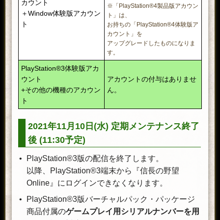
カウント
※「PlayStation®4製品版アカウン
＋Window体験版アカウン
ト」は、
ト
お持ちの「PlayStation®4体験版ア
カウント」を
アップグレードしたものになりま
す。
PlayStation®3体験版アカ
ウント
アカウントの付与はありませ
+その他の機種のアカウン
ん。
ト
2021年11月10日(水) 定期メンテナンス終了
後 (11:30予定)
PlayStation®3版の配信を終了します。
以降、PlayStation®3端末から『信長の野望
Online』にログインできなくなります。
PlayStation®3版バーチャルパック・パッケージ
商品付属の
ゲームプレイ用シリアルナンバーを用