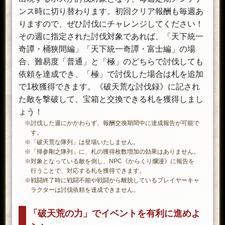
ンス時に切り替わります。初回クリア報酬も毎週あ
りますので、ぜひ討伐にチャレンジしてください！
その週に指定された討伐対象であれば、「天下統一
奇譚・桶狭間編」「天下統一奇譚・富士編」の場
合、難易度「普通」と「極」のどちらで討伐しても
依頼を達成でき、「極」で討伐した場合は札を追加
で1枚獲得できます。《破天荒な討伐録》に記され
た敵を撃破して、宝箱と交換できる札を獲得しまし
ょう！
※討伐した週にかかわらず、報酬交換期間中に達成報告が可能で
す。
※「破天荒な隊列」は登場いたしません。
※「帰参剛之隊列」に、札の獲得枚数増加の効果はありません。
※対象となっている敵を倒し、NPC《からくり爛漫》に報告を
行うことで、対応する札を獲得できます。
※戦闘終了時に戦闘不能や戦闘から離脱しているプレイヤーキャ
ラクターは討伐依頼を達成できません。
「破天荒の力」でイベントを有利に進めよ