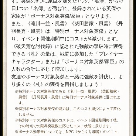
す。英傑の6つに家臣を加えた7つの「名簿」から毎
侠の秘奥」
力と重複扱いになりません。
日1つの「名簿」が選ばれ、登録されている英傑や
「九十九の力」(銀枠)がついた武器
家臣が「ボーナス対象英傑/家臣」となります。
を1つ選んで取り出せる。
また、《滝川一益・風雲》《柴田勝家・風雲》《丹
「無双の証」「鬼を討つ者」「豊穣
羽長秀・風雲》は「特別ボーナス対象英傑」とな
の証」「桜華の証」「星河の証」
り、イベント開催期間中にコストが4減少します。
「紅葉の証」「魔祭の証」「海天の
《破天荒な討伐録》に記された強敵の撃破時に獲得
証」「親愛の証」「神獣の証」
「純忠の証」「魔空の証」「聖楽の
できる《札》の量は、戦闘に参加した「プレイヤー
証」「光輪の証」「春の証」
キャラクター」または「ボーナス対象英傑/家臣」の
「星光の証」「団結の証」「星羅の
人数の合計に応じて増加します。
証」「剣抜の証」「穢土の証」
友達やボーナス対象英傑と一緒に強敵を討伐し、よ
「神気の証」「氷壁の証」「虎翼の
り多くの《札》の獲得を目指しましょう！
銀九十九箱・辰
証」「鍛錬の極意」「鬼気の証」
※特別ボーナス対象英傑である《滝川一益・風雲》《柴田勝家・
「奇稲田の証」「昇竜の証」「勇猛
風雲》《丹羽長秀・風雲》は毎日ボーナス対象英傑に選ばれま
の証」「五行の証」「永遠の証」
す。
「祓之太刀」「絢爛の証」「盛夏の
※特別ボーナス対象英傑の能力は、このコスト減少によって変化
証」「怒涛の証」「涼戦の証」
しません。
「天翔の証」 「波濤の証」「鬼封の
※特別ボーナス対象英傑のコストは、イベント開催期間終了後、
その時点での限界突破数に応じたコスト状態に戻ります。
証」「堅固の証」「妖狐の証」
※ボーナス効果量については、NPC《からくり爛漫》のメニュ
「広闊の証」「狂念の証」「戦勝の