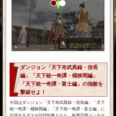
ダンジョン「天下布武異録・信長
編」「天下統一奇譚・桶狭間編」
「天下統一奇譚・富士編」の強敵を
撃破せよ！
今回はダンジョン「天下布武異録・信長編」「天下
統一奇譚・桶狭間編」「天下統一奇譚・富士編」に
出現するボスが討伐対象となり、毎週定期メンテナ