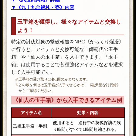
▼
《九十九金銀札・壱》内容
アイテム名
効果・内容
アイテム名
効果・内容
玉手箱を獲得し、様々なアイテムと交換し
九十九の力「武技の巧思」(黄金枠)
がついた武器。
「九十九の力」(金枠)がついた武器
よう！
を1つ選んで取り出せる。
特定の討伐対象の撃破報告をNPC《からくり爛漫》
「無双の秘奥」「直虎の秘奥」「愛
に行うと、アイテムと交換可能な「師範代の玉手
猫の秘奥」「討鬼伝」
「豊穣の秘奥」「桜華の秘奥」「星
箱」や「仙人の玉手箱」を入手できます。「玉手
河の秘奥」「紅葉の秘奥」
箱」は使用することで各種強化アイテムなどを選択
「魔祭の秘奥」「海天の秘奥」「親
して入手可能です。
愛の秘奥」「神獣の秘奥」
※玉手箱の受け取りは各1回のみとなります。
武技の懐剣
「純忠の秘奥」「魔空の秘奥」「聖
※どの敵を倒せば玉手箱が入手できるかは、《破天荒な討伐録》
楽の秘奥」「光輪の秘奥」
からご確認ください。
「春の秘奥」「星光の秘奥」「団結
※上記画像は「九十九の力」のLvを22ま
《仙人の玉手箱》から入手できるアイテム例
の秘奥」「追儺の秘奥」
で上げたもので、イベントで入手でき
「星羅の秘奥」「剣抜の秘奥」「穢
る武器はレベル1となります。
アイテム名
効果・内容
※「武技の巧思」「武技の剛勇」は同系
土の秘奥」「神気の秘奥」
統の九十九の力です。
金九十九箱・辰
使用すると、進行中の英傑探訪の残
「氷壁の秘奥」「虎翼の秘奥」「鍛
乙姫玉手箱・半刻
※同系統の効果を持つ九十九の力が宿る
り時間がすべて1時間短縮される。
錬の神髄」「鬼気の秘奥」
と一部その力が弱まります。