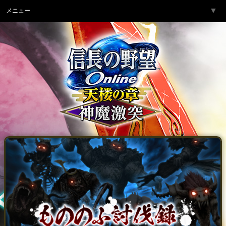
▼
メニュー
トップページ
▼
ゲーム紹介
▼
サービス
▼
開発チームより
▼
サポート
▼
コミュニティ
▼
ネットカフェ