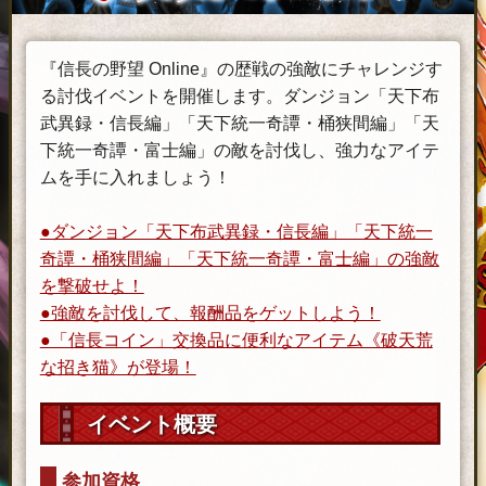
『信長の野望 Online』の歴戦の強敵にチャレンジす
る討伐イベントを開催します。ダンジョン「天下布
武異録・信長編」「天下統一奇譚・桶狭間編」「天
下統一奇譚・富士編」の敵を討伐し、強力なアイテ
ムを手に入れましょう！
●ダンジョン「天下布武異録・信長編」「天下統一
奇譚・桶狭間編」「天下統一奇譚・富士編」の強敵
を撃破せよ！
●強敵を討伐して、報酬品をゲットしよう！
●「信長コイン」交換品に便利なアイテム《破天荒
な招き猫》が登場！
イベント概要
参加資格