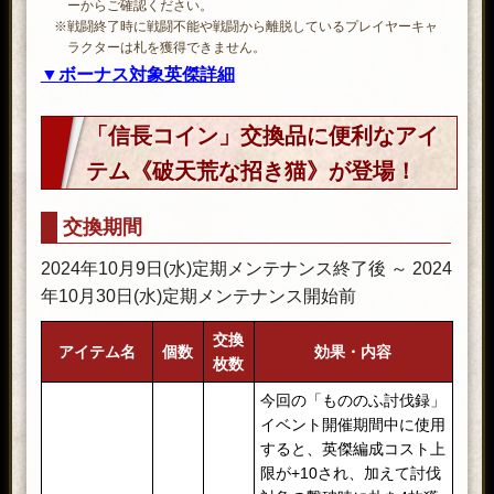
ーからご確認ください。
証」「三矢の証」「不動の証」
※戦闘終了時に戦闘不能や戦闘から離脱しているプレイヤーキャ
「燦爛の証」「侵食の証」
ラクターは札を獲得できません。
※武器の見た目は、過去のイベントで登
▼ボーナス対象英傑詳細
場したアイテムとは異なります。
●名簿ごとの英傑
「九十九の力」(銀枠)がついた武器
名簿一：ア行の英傑
「信長コイン」交換品に便利なアイ
を1つ選んで取り出せる。
名簿二：カ行の英傑
銀九十九箱・戦神
テム《破天荒な招き猫》が登場！
「鬼神の証」「護神の証」「智神の
名簿三：サ行の英傑
証」
名簿四：タ行、ナ行の英傑
交換期間
「九十九の力」(銀枠)がついた武器
名簿五：ハ行の英傑
を1つ選んで取り出せる。
銀九十九箱・英雄
名簿六：マ行、ヤ行、ラ行、ワ行の英傑
2024年10月9日(水)定期メンテナンス終了後 ～ 2024
「軍師の証」「豪傑の証」「義侠の
名簿七：家臣
年10月30日(水)定期メンテナンス開始前
証」
交換
※《九十九金銀札・壱》から入手できるアイテムは、全て取引不
●ボーナス対象英傑/家臣のスケジュール
アイテム名
個数
効果・内容
枚数
可です。
名簿一：10月10日 10月17日 10月24日
※各アイテムの出現確率は、ゲーム内にて確率の表記をご確認く
今回の「もののふ討伐録」
名簿二：10月11日 10月18日 10月25日
ださい。
イベント開催期間中に使用
名簿三：10月12日 10月19日 10月26日
すると、英傑編成コスト上
名簿四：10月13日 10月20日 10月27日
限が+10され、加えて討伐
名簿五：10月14日 10月21日 10月28日