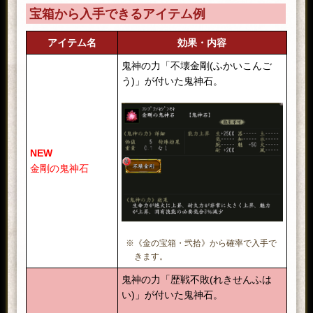
宝箱から入手できるアイテム例
アイテム名
効果・内容
鬼神の力「不壊金剛(ふかいこんご
う)」が付いた鬼神石。
NEW
金剛の鬼神石
※《金の宝箱・弐拾》から確率で入手で
きます。
鬼神の力「歴戦不敗(れきせんふは
い)」が付いた鬼神石。