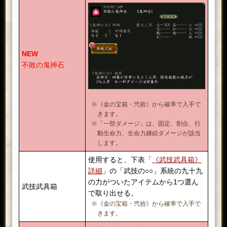
NEW
不敗の鬼神石
※《金の宝箱・弐拾》から確率で入手で
きます。
※「一部ダメージ」は、固定、割合、行
動生命力、生命力継続ダメージが該当
します。
使用すると、下表「
《武技武具箱》
詳細
」の「武技の○○」系統の九十九
の力がついたアイテムから1つ選ん
武技武具箱
で取り出せる。
※《金の宝箱・弐拾》から確率で入手で
きます。