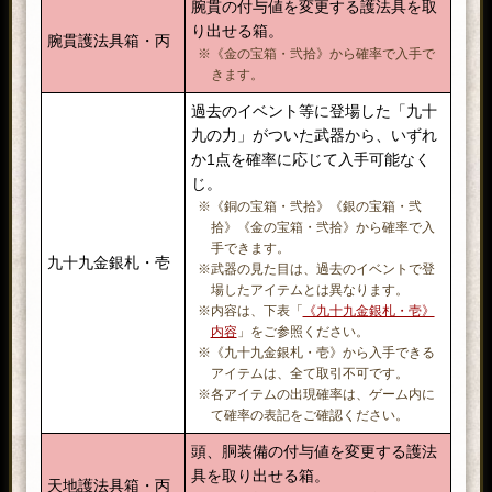
腕貫の付与値を変更する護法具を取
り出せる箱。
腕貫護法具箱・丙
※《金の宝箱・弐拾》から確率で入手で
きます。
過去のイベント等に登場した「九十
九の力」がついた武器から、いずれ
か1点を確率に応じて入手可能なく
じ。
※《銅の宝箱・弐拾》《銀の宝箱・弐
拾》《金の宝箱・弐拾》から確率で入
手できます。
九十九金銀札・壱
※武器の見た目は、過去のイベントで登
場したアイテムとは異なります。
※内容は、下表「
《九十九金銀札・壱》
内容
」をご参照ください。
※《九十九金銀札・壱》から入手できる
アイテムは、全て取引不可です。
※各アイテムの出現確率は、ゲーム内に
て確率の表記をご確認ください。
頭、胴装備の付与値を変更する護法
具を取り出せる箱。
天地護法具箱・丙