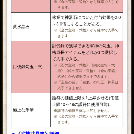
※《金の宝箱・弐拾》から確率で入手で
きます。
稼業で神器石についた付与効果を2.0
～3.0倍にすることがある。
黄水晶石
※《金の宝箱・弐拾》から確率で入手で
きます。
討伐録で獲得できる軍神の勾玉、神
格成長アイテムをどれか1つ選択し
て入手できる。
※《石の宝箱・弐拾》《銅の宝箱・弐
討伐録勾玉・弐
拾》《銀の宝箱・弐拾》《金の宝箱・
弐拾》から確率で入手できます。
※「玉藻の前」「鍾馗」の勾玉、神具は
入手できません。
護符の価値上限を1上昇させる(価値
上限40～49の護符に使用可能)。
極上な朱筆
※護符の価値自体は上昇しません。
※《金の宝箱・弐拾》から確率で入手で
きます。
▼
《武技武具箱》詳細