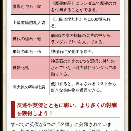
「奇稲田の秘奥」「昇竜の秘奥」
※「武技の巧思」は他の系統の九十九の
《魔導結晶》にランダムで魔導の力
魔導付与石・双
「勇猛の秘奥」「五行の秘奥」
力と重複扱いになりません。
を付与することができる。
「永遠の秘奥」「祓魔之一太刀」
九十九の力「武技の剛勇」(黄金枠)
《上級道場勲札》を1,000得られ
「絢爛の秘奥」「盛夏の秘奥」
上級道場勲札大袋
がついた武器。
る。
「怒涛の秘奥」「涼戦の秘奥」 「天
翔の秘奥」「波濤の秘奥」
価値1の雫の指輪の欠片の中から、
神代の秘石・壱
「鬼封の秘奥」「堅固の秘奥」「妖
ランダムで1つを入手できる。
狐の秘奥」「広闊の秘奥」
飛龍の原石・伍
神秘石に変化する原石。
「狂念の秘奥」「戦勝の秘奥」「三
矢の秘奥」「不動の秘奥」
神器石の九光の1つを選択し付与の
「燦爛の秘奥」「侵食の秘奥」
神器化札
されていない能力値にランダムで移
※武器の見た目は、過去のイベントで登
動できる。
武技の斧
場したアイテムとは異なります。
使用すると、表示されるリストから
「九十九の力」(金枠)がついた武器
高天原の奉納物袋
好きな奉納物を獲得できる。
※上記画像は「九十九の力」のLvを22ま
を1つ選んで取り出せる。
金九十九箱・戦神
で上げたもので、イベントで入手でき
「鬼神の秘奥」「護神の秘奥」「智
る武器はレベル1となります。
友達や英傑とともに戦い、より多くの報酬
神の秘奥」
※「武技の巧思」「武技の剛勇」は同系
を獲得しよう！
統の九十九の力です。
「九十九の力」(金枠)がついた武器
※同系統の効果を持つ九十九の力が宿る
を1つ選んで取り出せる。
と一部その力が弱まります。
すべての英傑が6つの「名簿」に分類されていま
金九十九箱・英雄
「軍師の秘奥」「豪傑の秘奥」「義
※「武技の剛勇」は他の系統の九十九の