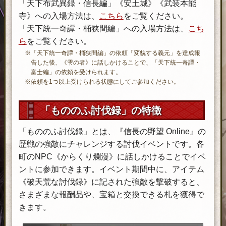
「天下布武異録・信長編」《安土城》《武装本能
寺》への入場方法は、
こちら
をご覧ください。
「天下統一奇譚・桶狭間編」への入場方法は、
こち
ら
をご覧ください。
※「天下統一奇譚・桶狭間編」の依頼「変貌する義元」を達成報
告した後、《雫の者》に話しかけることで、「天下統一奇譚・
富士編」の依頼を受けられます。
※依頼を1つ以上受けられる状態にしてご参加ください。
「もののふ討伐録」の特徴
「もののふ討伐録」とは、『信長の野望 Online』の
歴戦の強敵にチャレンジする討伐イベントです。各
町のNPC《からくり爛漫》に話しかけることでイベ
ントに参加できます。イベント期間中に、アイテム
《破天荒な討伐録》に記された強敵を撃破すると、
さまざまな報酬品や、宝箱と交換できる札を獲得で
きます。