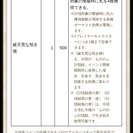
対象の撃破時に札を4枚獲
名簿六：10月15日 10月22日 10月29日 10月30日
得できる。
名簿七：10月9日 10月16日 10月23日
※討伐対象の撃破時に札の
獲得枚数が増加する各種
※ボーナス英傑/家臣は毎日6:00に切り替わります。
ボーナスと効果が重複し
※ボーナス効果量については、《からくり爛漫》のメニューから
ます。
ご確認ください。
※1プレイヤーキャラクタ
ーにつき1個まで交換で
破天荒な招き
きます。
1
500
猫
※《破天荒な招き猫》
を、今回の「もののふ
討伐録」イベント開催
期間外に使用した場
合、生命力・気合を全
回復する効果に変わり
ます。
※《討伐録虎の巻》《討
伐録虎の巻・改》《討
伐録鬼の巻》は、今回
を含む今後の「ものの
ふ討伐録」で引き続き
使用可能です。
※
信長コインで交換できる上記のアイテムはすべて取引不可で