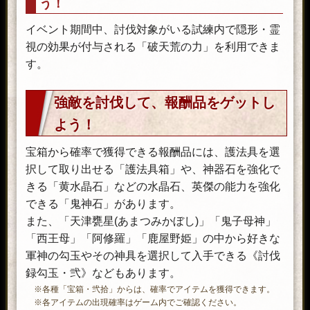
う！
イベント期間中、討伐対象がいる試練内で隠形・霊
視の効果が付与される「破天荒の力」を利用できま
す。
強敵を討伐して、報酬品をゲットし
よう！
宝箱から確率で獲得できる報酬品には、護法具を選
択して取り出せる「護法具箱」や、神器石を強化で
きる「黄水晶石」などの水晶石、英傑の能力を強化
できる「鬼神石」があります。
また、「天津甕星(あまつみかぼし)」「鬼子母神」
「西王母」「阿修羅」「鹿屋野姫」の中から好きな
軍神の勾玉やその神具を選択して入手できる《討伐
録勾玉・弐》などもあります。
※各種「宝箱・弐拾」からは、確率でアイテムを獲得できます。
※各アイテムの出現確率はゲーム内でご確認ください。