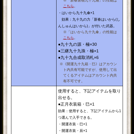
※「新春唐物九十九扇」の性能は
こちら
。
・はいから九十九傘×1
効果：九十九の力「新春はいから(し
んしゅんはいから)」が付いた武器。
※「はいから九十九傘」の性能は
こちら
。
●九十九の源・極×30
●三継九十九珠・極×1
●九十九合成取消札×6
※《開運九十九箱・巳》はアカウン
ト内共有可能ですが、使用して出
てくるアイテムはアカウント内共
有不可です。
使用すると、下記アイテムを取り
出せる。
●正月衣装箱・巳×1
効果：使用すると、下記アイテムから1
つ選んで入手できる。
・開運衣装・巳×1
・開運衣装・辰×1