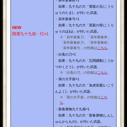
・辰年新春杖×1
効果：九十九の力「黄龍の玉(こうり
ゅうのたま)」が付いた武器。
・辰年新春弓×1
効果：九十九の力「黒龍の骨(こくり
NEW
ゅうのほね)」が付いた武器。
開運九十九箱・巳×1
※「辰年新春刀」「辰年新春斧」
「辰年新春妖刀」「辰年新春杖」
「辰年新春弓」の性能は
こちら
。
・白兎の刀×1
効果：九十九の力「広闊躍動(こうか
つやくどう)」が付いた武器。
※「白兎の刀」の性能は
こちら
。
・寅の大手袋×1
効果：九十九の力「為虎添翼(いこて
んよく)」が付いた武器。
※「寅の大手袋」の性能は
こち
ら
。
・新春唐物九十九扇×1
効果：九十九の力「新春唐物(しんし
ゅんからもの)」が付いた武器。