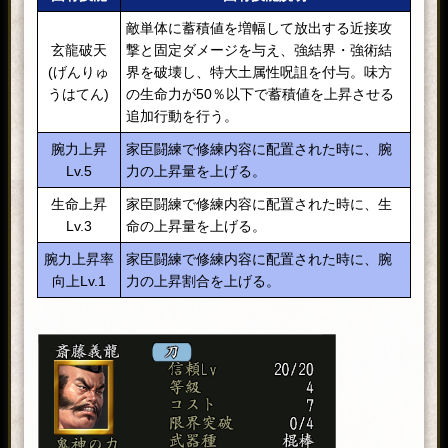
敵単体に蓄積値を増幅して放出する近接攻
玄龍破天
撃と固定ダメージを与え、強結界・強術結
(げんりゅ
界を破壊し、特大土属性呪詛を付与。味方
うはてん)
の生命力が50％以下で蓄積値を上昇させる
追加行動を行う。
腕力上昇
家臣闘練で修練内容に配置された時に、腕
Lv.5
力の上昇量を上げる。
生命上昇
家臣闘練で修練内容に配置された時に、生
Lv.3
命の上昇量を上げる。
腕力上昇率
家臣闘練で修練内容に配置された時に、腕
向上Lv.1
力の上昇割合を上げる。