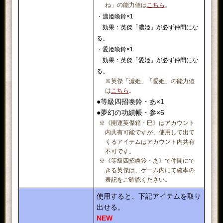
ね」の能力値は
こちら
。
・濃姫喚鈴×1
効果：英傑「濃姫」が必ず仲間にな
る。
・愛姫喚鈴×1
効果：英傑「愛姫」が必ず仲間にな
る。
※英傑「濃姫」「愛姫」の能力値
は
こちら
。
●
等級四招喚鈴・あ×1
●夢幻の功績帳・参×6
※《開運英傑箱・巳》はアカウント
内共有可能ですが、使用して出て
くるアイテムはアカウント内共有
不可です。
※《等級四招喚鈴・あ》で仲間にで
きる英傑は、ゲーム内にて確率の
表記をご確認ください。
使用すると、下記アイテムを取り
出せる。
NEW