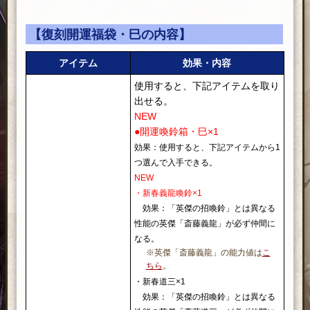
【復刻開運福袋・巳の内容】
アイテム
効果・内容
使用すると、下記アイテムを取り
出せる。
NEW
●開運喚鈴箱・巳×1
効果：使用すると、下記アイテムから1
つ選んで入手できる。
NEW
・新春義龍喚鈴×1
効果：「英傑の招喚鈴」とは異なる
性能の英傑「斎藤義龍」が必ず仲間に
なる。
※英傑「斎藤義龍」の能力値は
こ
ちら
。
・新春道三×1
効果：「英傑の招喚鈴」とは異なる