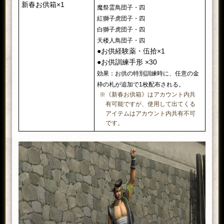
新春お供箱×1
魔祭霊鳥団子・四
紅獅子虎団子・四
白獅子虎団子・四
天楼人鳥団子・四
●お供経験薬・伍拾×1
●お供訓練手形 ×30
効果：お供の特別訓練時に、任意の金
枠の札が追加で1枚配布される。
※《新春お供箱》はアカウント内共
有可能ですが、使用して出てくる
アイテムはアカウント内共有不可
です。