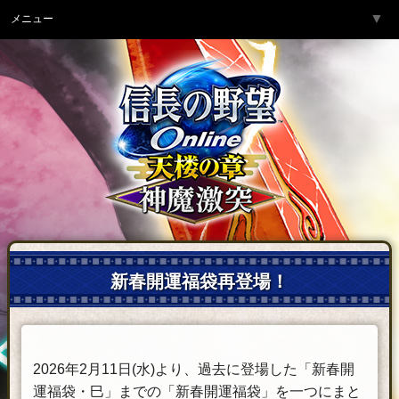
▼
メニュー
トップページ
▼
ゲーム紹介
▼
サービス
▼
開発チームより
▼
サポート
▼
コミュニティ
▼
ネットカフェ
新春
開運
福袋
再登場！
2026年2月11日(水)より、過去に登場した「新春開
運福袋・巳」までの「新春開運福袋」を一つにまと