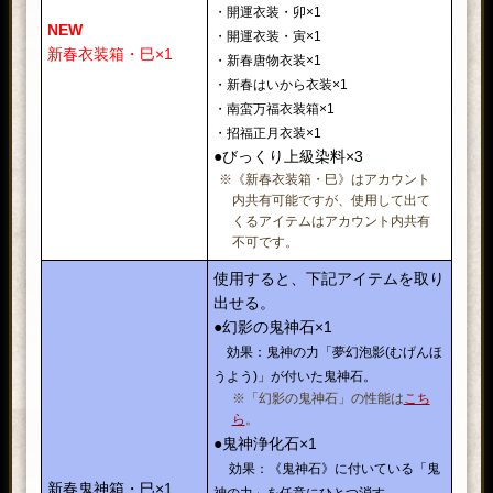
・開運衣装・卯×1
NEW
・開運衣装・寅×1
新春衣装箱・巳×1
・新春唐物衣装×1
・新春はいから衣装×1
・南蛮万福衣装箱×1
・招福正月衣装×1
●
びっくり上級染料×3
※《新春衣装箱・巳》はアカウント
内共有可能ですが、使用して出て
くるアイテムはアカウント内共有
不可です。
使用すると、下記アイテムを取り
出せる。
●幻影の鬼神石×1
効果：鬼神の力「夢幻泡影(むげんほ
うよう)」が付いた鬼神石。
※「幻影の鬼神石」の性能は
こち
ら
。
●鬼神浄化石×1
効果：《鬼神石》に付いている「鬼
新春鬼神箱・巳×1