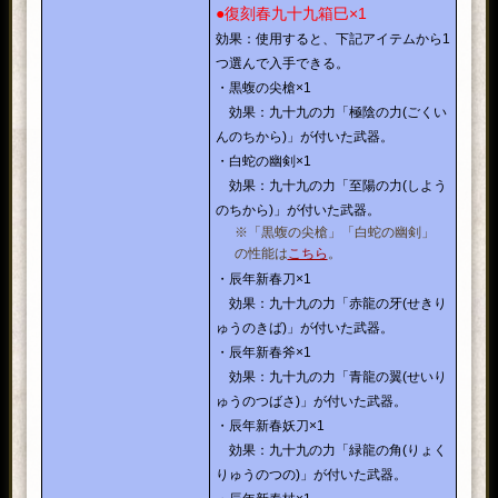
●復刻春九十九箱巳×1
効果：使用すると、下記アイテムから1
つ選んで入手できる。
・黒蝮の尖槍×1
効果：九十九の力「極陰の力(ごくい
んのちから)」が付いた武器。
・白蛇の幽剣×1
効果：九十九の力「至陽の力(しよう
のちから)」が付いた武器。
※「黒蝮の尖槍」「白蛇の幽剣」
の性能は
こちら
。
​・辰年新春刀×1
効果：九十九の力「赤龍の牙(せきり
ゅうのきば)」が付いた武器。
・辰年新春斧×1
効果：九十九の力「青龍の翼(せいり
ゅうのつばさ)」が付いた武器。
・辰年新春妖刀×1
効果：九十九の力「緑龍の角(りょく
りゅうのつの)」が付いた武器。