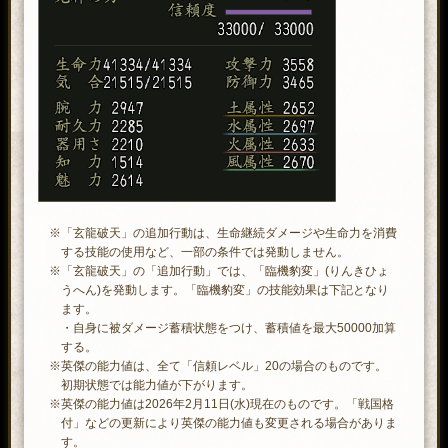
※「玄龍破天」の追加行動は、生命継続ダメージや生命力を消費
する技能の使用など、一部の条件では発動しません。
※「玄龍破天」の「追加行動」では、「臨機豹変」(りんきひょ
うへん)を発動します。「臨機豹変」の技能効果は下記となり
ます。
・自身に被ダメージ蓄積状態をつけ、蓄積値を最大50000加算
する。
※英傑の能力値は、全て「信頼レベル」20の場合のものです。
初期状態では能力値が下がります。
※英傑の能力値は2026年2月11日(水)現在のものです。「戦国格
付」などの更新により英傑の能力値も変更される場合がありま
す。