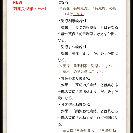
NEW
になる。
開運英傑箱・巳×1
※英傑「長尾景虎」「長尾虎」の能
力値は
こちら
。
・兎忍利家喚鈴×1
効果：「英傑の招喚鈴」とは異なる
性能の英傑「前田利家」が必ず仲間に
なる。
・兎忍まつ喚鈴×1
効果：英傑「まつ」が、必ず仲間に
なる。
※英傑「前田利家・兎忍」「まつ・
兎忍」の能力値は
こちら
。
・和装鎧まり喚鈴×1
効果：「夢幻の招喚鈴」とは異なる
性能の英傑「道場娘まり」が、必ず仲
間になる。
・和装鎧ねね喚鈴×1
効果：「納涼ねね喚鈴」とは異なる
性能の英傑「ねね」が、必ず仲間にな
る。
※英傑「和装鎧まり」「和装鎧ね