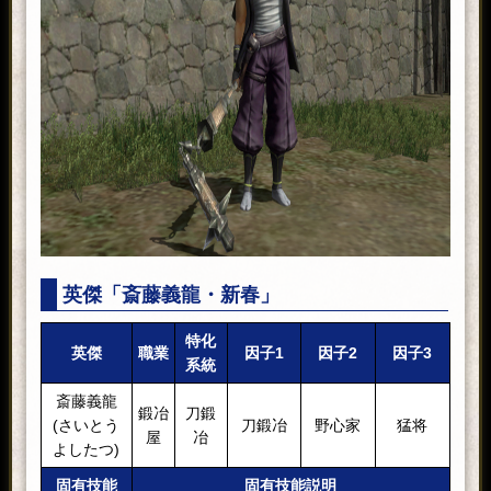
英傑「斎藤義龍・新春」
特化
英傑
職業
因子1
因子2
因子3
系統
斎藤義龍
鍛冶
刀鍛
(さいとう
刀鍛冶
野心家
猛将
屋
冶
よしたつ)
固有技能
固有技能説明