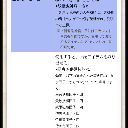
神の力」を任意にひとつ消す。
●双継鬼神珠・壱×1
効果：鬼神の力の合成時に、素材側
の鬼神の力が二つ必ず受継がれ、発現
率が上昇。
※《新春鬼神箱・巳》はアカウント
内共有可能ですが、使用して出て
くるアイテムはアカウント内共有
不可です。
使用すると、下記アイテムを取り
出せる。
●新春お供選抜箱×1
効果：以下の選抜された等級四の「き
び団子」からランダムで1つ獲得でき
。
る
王家妖狐団子・四
貴族妖狐団子・四
鉄甲獣亀団子・四
侍黒竜団子・四
侍黄竜団子・四
侍蒼竜団子・四