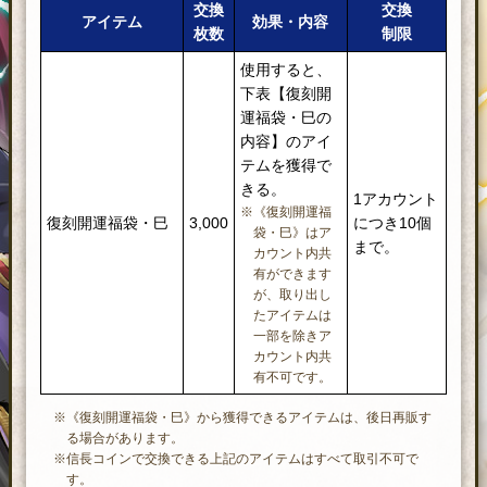
交換
交換
アイテム
効果・内容
枚数
制限
使用すると、
下表【復刻開
運福袋・巳の
内容】のアイ
テムを獲得で
きる。
1アカウント
※《復刻開運福
復刻開運福袋・巳
3,000
につき10個
袋・巳》はア
まで。
カウント内共
有ができます
が、取り出し
たアイテムは
一部を除きア
カウント内共
有不可です。
※《復刻開運福袋・巳》から獲得できるアイテムは、後日再販す
る場合があります。
※信長コインで交換できる上記のアイテムはすべて取引不可で
す。