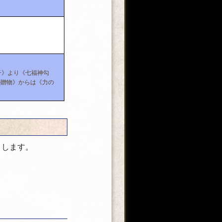
子》より《七福神勾
の贈物》からは《力の
トします。