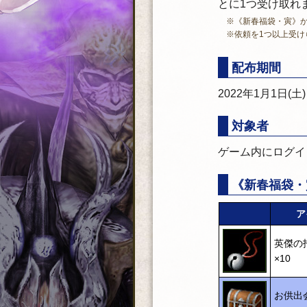
とに1つ受け取れ
※《新春福袋・寅》
※依頼を1つ以上受け
配布期間
2022年1月1日(土
対象者
ゲーム内にログイ
《新春福袋・
ア
英傑の
×10
お供出