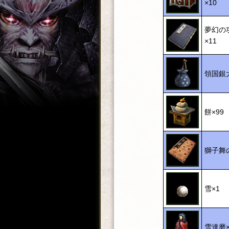
×10
夢幻の
×11
領国銀
餅×99
獅子舞
雪×1
雪達磨×