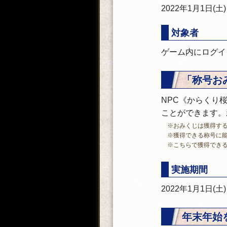
2022年1月1日(土
対象者
ゲーム内にログイ
「称号お
NPC《からくり
ことができます。
※おみくじは獲得す
※獲得できる称号に
※こちらで獲得できる称
実施期間
2022年1月1日(土
年末年始