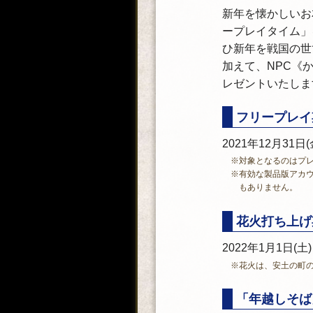
新年を懐かしいお
ープレイタイム」
ひ新年を戦国の世
加えて、NPC《
レゼントいたしま
フリープレイ
2021年12月31日(金
※対象となるのはプ
※有効な製品版アカ
もありません。
花火打ち上げ
2022年1月1日(土) 0
※花火は、安土の町
「年越しそば