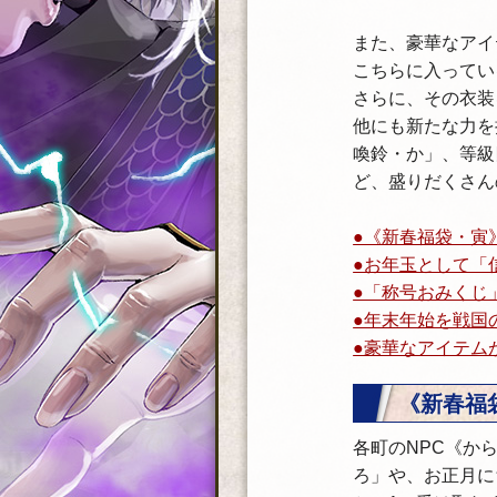
また、豪華なアイ
こちらに入ってい
さらに、その衣装
他にも新たな力を
喚鈴・か」、等級
ど、盛りだくさん
●《新春福袋・寅
●お年玉として「
●「称号おみくじ
●年末年始を戦国
●豪華なアイテム
《新春福
各町のNPC《か
ろ」や、お正月に