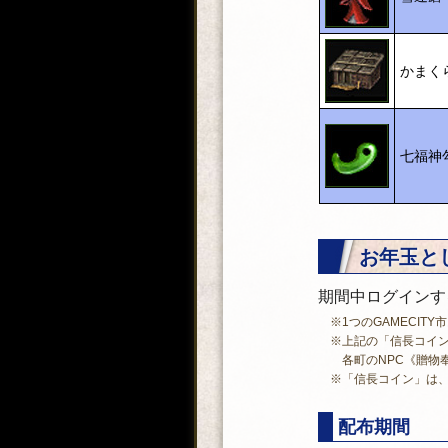
かまくら
七福神
お年玉と
期間中ログインす
※1つのGAMECIT
※上記の「信長コイン
各町のNPC《贈物奉行
※「信長コイン」は
配布期間