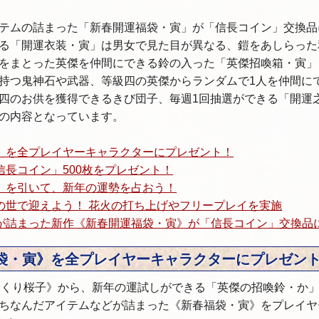
テムの詰まった「新春開運福袋・寅」が「信長コイン」交換品
る「開運衣装・寅」は男女で見た目が異なる、鎧をあしらった
をまとった英傑を仲間にできる鈴の入った「英傑招喚箱・寅」
持つ鬼神石や武器、等級四の英傑からランダムで1人を仲間に
四のお供を獲得できるきび団子、毎週1回抽選ができる「開運
の内容となっています。
》を全プレイヤーキャラクターにプレゼント！
信長コイン」500枚をプレゼント！
」を引いて、新年の運勢を占おう！
の世で迎えよう！ 花火の打ち上げやフリープレイを実施
が詰まった新作《新春開運福袋・寅》が「信長コイン」交換品
袋・寅》を全プレイヤーキャラクターにプレゼン
らくり桜子》から、新年の運試しができる「英傑の招喚鈴・か
ちなんだアイテムなどが詰まった《新春福袋・寅》をプレイヤ