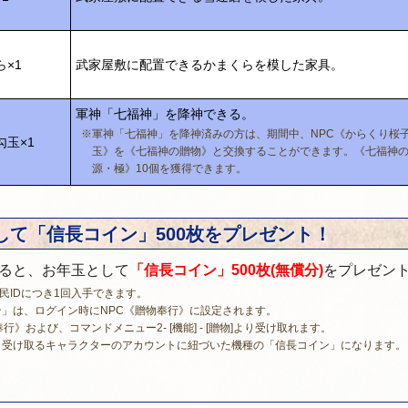
×1
武家屋敷に配置できるかまくらを模した家具。
軍神「七福神」を降神できる。
※軍神「七福神」を降神済みの方は、期間中、NPC《からくり桜
勾玉×1
玉》を《七福神の贈物》と交換することができます。《七福神
源・極》10個を獲得できます。
して「信長コイン」500枚をプレゼント！
ると、お年玉として
「信長コイン」500枚(無償分)
をプレゼン
Y市民IDにつき1回入手できます。
」は、ログイン時にNPC《贈物奉行》に設定されます。
》および、コマンドメニュー2- [機能] - [贈物]より受け取れます。
、受け取るキャラクターのアカウントに紐づいた機種の「信長コイン」になります。