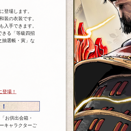
に登場します。
和装の衣装です。
も入手できます。
できる「等級四招
之抽選帳・寅」な
に登場！
ト！
」「お供出会箱・
ーキャラクターご