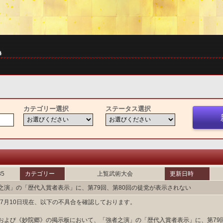
カテゴリー選択
ステータス選択
85
カテゴリー
上覧武術大会
更新日時
之演」の「歴代入賞者表示」に、第79回、第80回の徒党が表示されない
4年7月10日現在、以下の不具合を確認しております。
および《妙院郷》の掲示板において、「強者之演」の「歴代入賞者表示」に、第79