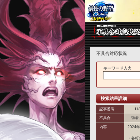
不具合対応状況
キーワード入力
検索結果詳細
記事番号
11
不具合
「強者
内容
202
・各町