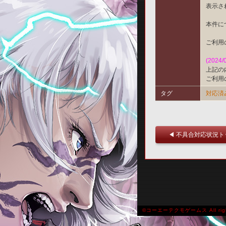
表示さ
本件に
ご利用
(2024/
上記の
ご利用
タグ
対応済
◀ 不具合対応状況