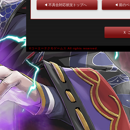
◀ 不具合対応状況トップへ
◀ 前の
Ｘ 