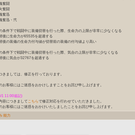
魂奮闘
火奮闘
魂奮迅
魂奮迅・弐
の条件下で戦闘中に装備切替を行った際、生命力の上限が非常に少なくなる
後に生命力が65535を超過する
後の装備の生命力付与値が切替前の装備の付与値より高い
の条件下で戦闘中に装備切替を行った際、気合の上限が非常に少なくなる
後に気合が32767を超過する
つきましては、修正を行っております。
のお客様にはご迷惑をおかけしますことをお詫び申し上げます。
3/1 11:00追記)
内容につきまして
こちら
で修正対応を行わせていただきました。
のお客様にはご迷惑をおかけいたしましたことをお詫び申し上げます。
み
能力