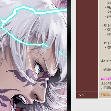
・身
・怒
・身
・身
・以下
・切替
・切替
・以下
・切替
本件に
ご利用
(2023/
上記の
ご利用
タグ
対応済