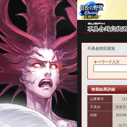
不具合対応状況
キーワード入力
検索結果詳細
記事番号
11
不具合
生命力
内容
202
・以下