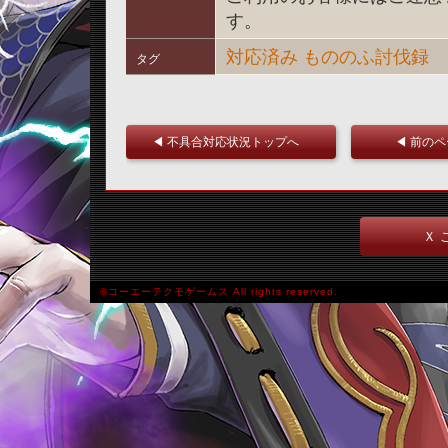
す。
対応済み
もののふ討伐録
タグ
◀ 不具合対応状況トップへ
◀ 前の
Ｘ 