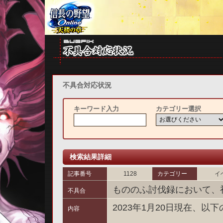
不具合対応状況
キーワード入力
カテゴリー選択
検索結果詳細
記事番号
1128
カテゴリー
イ
もののふ討伐録において、
不具合
2023年1月20日現在、
内容