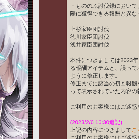
・もののふ討伐録において
際に獲得できる報酬と異な
上杉家臣団討伐
徳川家臣団討伐
浅井家臣団討伐
本件につきましては2023
る報酬アイテムと、誤って
ように修正します。
修正までに該当の初回報酬
って表示されていた内容の
ご利用のお客様にはご迷惑
(2023/2/6 16:30追記)
上記の内容につきまして
こ
ご利用のお客様にはご迷惑