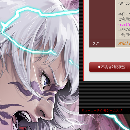
(Win
本件に
ご利用
(2021/
上記の
ご利用
タグ
対応済
◀ 不具合対応状況