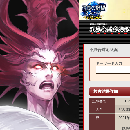
不具合対応状況
キーワード入力
検索結果詳細
記事番号
10
不具合
どの麒
内容
202
・麒麟