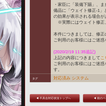
・家臣に「装備下賜」、ま
備品に「ウェイト修正-1
の効果が表示される場合が
※実際にはウェイト修正
本件につきましては、修正
ご利用のお客様にはご迷惑
(2020/2/19 11:35追記)
上記の内容につきまして
こ
ご利用のお客様にはご迷惑
す。
対応済み
システム
タグ
◀ 不具合対応状況トップへ
◀ 前の