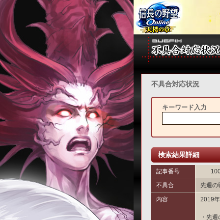
不具合対応状況
キーワード入力
検索結果詳細
記事番号
10
不具合
先週の
内容
201
・先週