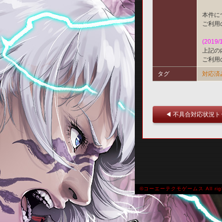
本件に
ご利用
(2019/
上記の
ご利用
タグ
対応済
◀ 不具合対応状況