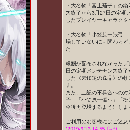
・大名物「富士茄子」の鑑定
ス終了から3月27日の定
したプレイヤーキャラクタ
・大名物「小笠原一張弓」
場していないにも関わらず
た
報酬が配布されなかったプレ
日の定期メンテナンス終了
した《未鑑定の逸品》の数
す。
また、上記の不具合への対
子」「小笠原一張弓」「松
今後再登場するようにしま
ご利用のお客様にはご迷惑
(2019/6/13 14:55追記)