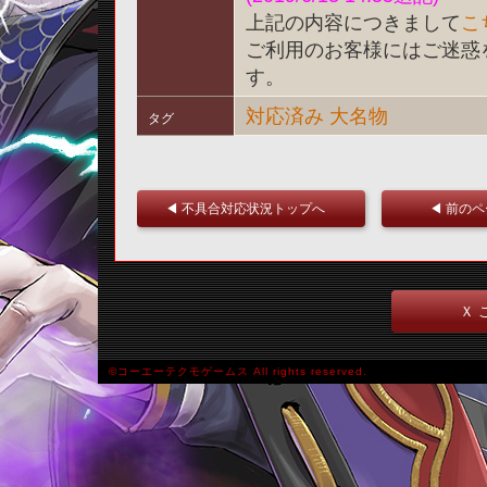
上記の内容につきまして
こ
ご利用のお客様にはご迷惑
す。
対応済み
大名物
タグ
◀ 不具合対応状況トップへ
◀ 前の
Ｘ 