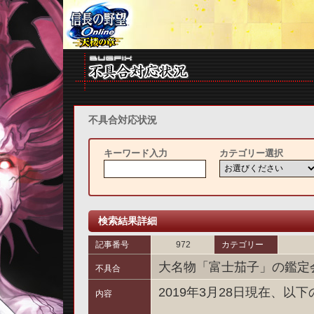
不具合対応状況
キーワード入力
カテゴリー選択
検索結果詳細
記事番号
972
カテゴリー
大名物「富士茄子」の鑑定
不具合
2019年3月28日現在、
内容