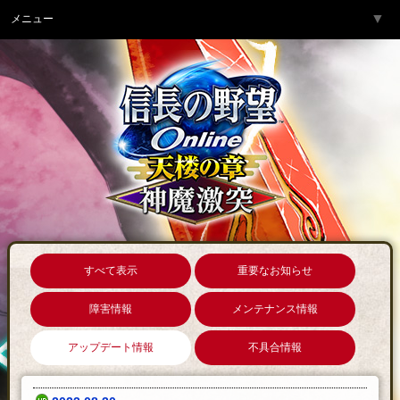
▼
メニュー
トップページ
▼
ゲーム紹介
▼
サービス
▼
開発チームより
▼
サポート
▼
コミュニティ
▼
ネットカフェ
すべて表示
重要なお知らせ
障害情報
メンテナンス情報
アップデート情報
不具合情報