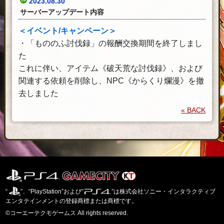
2023.08.30
サーバーアップデート内容
＜イベント/キャンペーン＞
・「もののふ討伐録」の報酬交換期間を終了しまし
た
これに伴い、アイテム《破天荒な討伐録》、および
関連する依頼を削除し、NPC《からくり爛漫》を撤
去しました
« BACK
“
”、“PlayStation”および“
”は株式会社ソニー・インタラクティブ
エンタテインメントの登録商標または商標です。
©コーエーテクモゲームス All rights reserved.