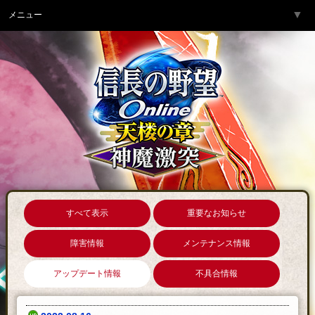
▼
メニュー
トップページ
▼
ゲーム紹介
▼
サービス
▼
開発チームより
▼
サポート
▼
コミュニティ
▼
ネットカフェ
すべて表示
重要なお知らせ
障害情報
メンテナンス情報
アップデート情報
不具合情報