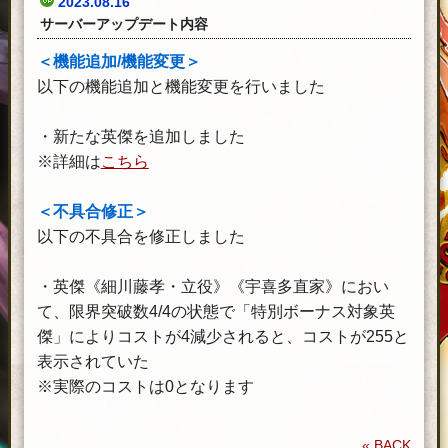
2023.08.16
サーバーアップデート内容
＜機能追加/機能変更＞
以下の機能追加と機能変更を行いました
・新たな英傑を追加しました
※詳細は
こちら
＜不具合修正＞
以下の不具合を修正しました
・英傑《細川藤孝・立役》《宇喜多直家》におい
て、限界突破数4/4の状態で「特別ボーナス対象英
傑」によりコストが4減少されると、コストが255と
表示されていた
※実際のコストは0となります
« BACK