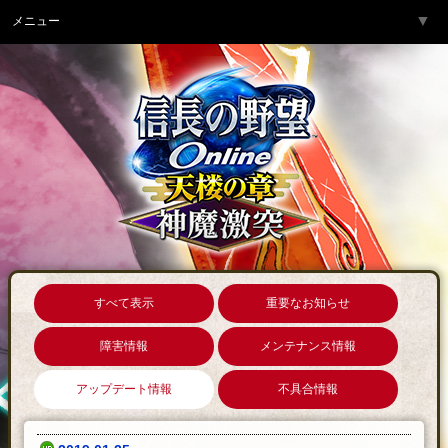
▼
メニュー
トップページ
▼
ゲーム紹介
▼
サービス
▼
開発チームより
▼
サポート
▼
コミュニティ
▼
ネットカフェ
すべて表示
重要なお知らせ
障害情報
メンテナンス情報
アップデート情報
不具合情報