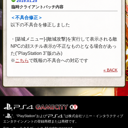
2019.01.25
臨時クライアントパッチ内容
＜不具合修正＞
以下の不具合を修正しました
・[築城メニュー]-[敵城攻撃]を実行して表示される敵
NPCの顔スチル表示が不正なものとなる場合があっ
た("PlayStation 3"版のみ)
※
こちら
で既報の不具合への対応です
« BACK
“
”、“PlayStation”および“
”は株式会社ソニー・インタラクティブ
エンタテインメントの登録商標または商標です。