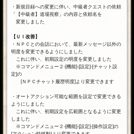
・新規目録への変更に伴い、中級者クエストの依頼
「【中級者】道場視察」の内容と依頼名を
変更しました
【ＵＩ改善】
・ＮＰＣとの会話において、最新メッセージ以外の
明度を変更できるようにしました
これに伴い、初期設定の明度を変更しました
※コマンドメニュー２-[機能]-[設定]-[チャット設
定]の
[ＮＰＣチャット履歴明度]より変更できます
・オートアクション可能な範囲を設定で変更できる
ようにしました
これに伴い、初期設定を広範囲となるように変更
しました
※コマンドメニュー２-[機能]-[設定]-[操作設定]の
[アクション時移動]より変更できます