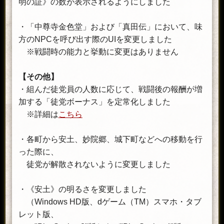
明の証》の数が表示されるようにしました
・「中尊寺金色堂」および「真田伝」において、味
方のNPCを呼び出す際のUIを変更しました
※戦闘時の能力と挙動に変更はありません
【その他】
・組んだ徒党員の人数に応じて、戦闘後の報酬が増
加する「徒党ボーナス」を定常化しました
※詳細は
こちら
・各町から安土、妙院郷、城下町などへの移動を行
った際に、
徒党が解散されないように変更しました
・《安土》の明るさを変更しました
（Windows HD版、dゲーム（TM）スマホ・タブ
レット版、