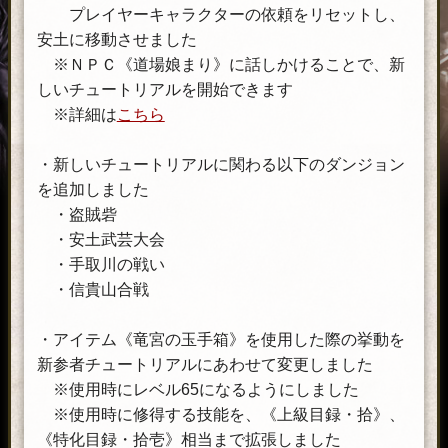
プレイヤーキャラクターの依頼をリセットし、
安土に移動させました
※ＮＰＣ《道場娘まり》に話しかけることで、新
しいチュートリアルを開始できます
※詳細は
こちら
・新しいチュートリアルに関わる以下のダンジョン
を追加しました
・盗賊砦
・安土武芸大会
・手取川の戦い
・信貴山合戦
・アイテム《竜宮の玉手箱》を使用した際の挙動を
新参者チュートリアルにあわせて変更しました
※使用時にレベル65になるようにしました
※使用時に修得する技能を、《上級目録・拾》、
《特化目録・拾壱》相当まで拡張しました