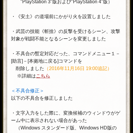
"PlayStation 3"版および"PlayStation 4"版）
・《安土》の道場前にかがり火を設置しました
・武芸の技能《斬捨》の反撃を受けるシーン、攻撃
対象が戦闘不能となるシーンを変更しました
・不具合の暫定対応だった、コマンドメニュー１－
[助言]－[本拠地に戻る]コマンドを
削除しました
（2016年11月16日 19:00追記）
※詳細は
こちら
＜不具合修正＞
以下の不具合を修正しました
・文字入力をした際に、変換候補のウィンドウがゲ
ーム中に表示されない場合があった
（Windows スタンダード版、Windows HD版の