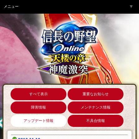
▼
メニュー
トップページ
▼
ゲーム紹介
▼
サービス
▼
開発チームより
▼
サポート
▼
コミュニティ
▼
ネットカフェ
すべて表示
重要なお知らせ
障害情報
メンテナンス情報
アップデート情報
不具合情報