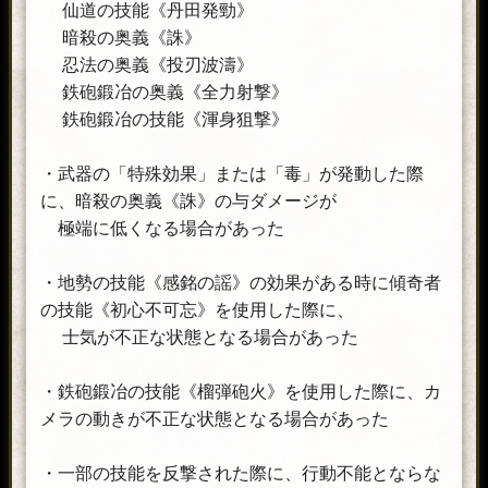
仙道の技能《丹田発勁》
暗殺の奥義《誅》
忍法の奥義《投刃波濤》
鉄砲鍛冶の奥義《全力射撃》
鉄砲鍛冶の技能《渾身狙撃》
・武器の「特殊効果」または「毒」が発動した際
に、暗殺の奥義《誅》の与ダメージが
極端に低くなる場合があった
・地勢の技能《感銘の謡》の効果がある時に傾奇者
の技能《初心不可忘》を使用した際に、
士気が不正な状態となる場合があった
・鉄砲鍛冶の技能《榴弾砲火》を使用した際に、カ
メラの動きが不正な状態となる場合があった
・一部の技能を反撃された際に、行動不能とならな