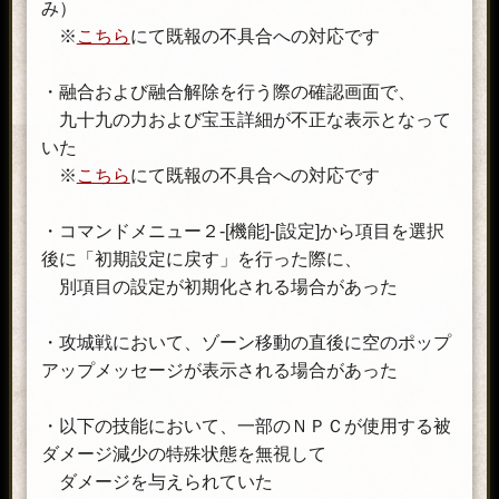
み）
※
こちら
にて既報の不具合への対応です
・融合および融合解除を行う際の確認画面で、
九十九の力および宝玉詳細が不正な表示となって
いた
※
こちら
にて既報の不具合への対応です
・コマンドメニュー２-[機能]-[設定]から項目を選択
後に「初期設定に戻す」を行った際に、
別項目の設定が初期化される場合があった
・攻城戦において、ゾーン移動の直後に空のポップ
アップメッセージが表示される場合があった
・以下の技能において、一部のＮＰＣが使用する被
ダメージ減少の特殊状態を無視して
ダメージを与えられていた