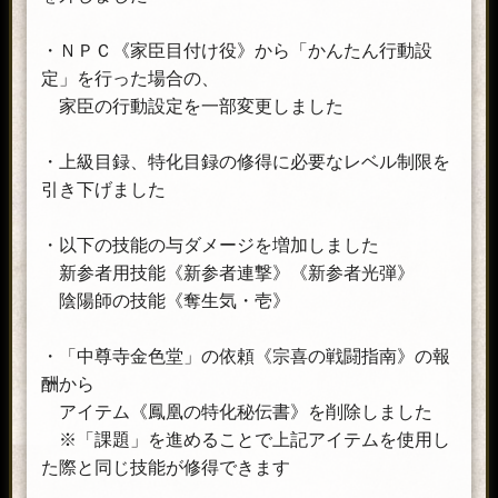
・ＮＰＣ《家臣目付け役》から「かんたん行動設
定」を行った場合の、
家臣の行動設定を一部変更しました
・上級目録、特化目録の修得に必要なレベル制限を
引き下げました
・以下の技能の与ダメージを増加しました
新参者用技能《新参者連撃》《新参者光弾》
陰陽師の技能《奪生気・壱》
・「中尊寺金色堂」の依頼《宗喜の戦闘指南》の報
酬から
アイテム《鳳凰の特化秘伝書》を削除しました
※「課題」を進めることで上記アイテムを使用し
た際と同じ技能が修得できます