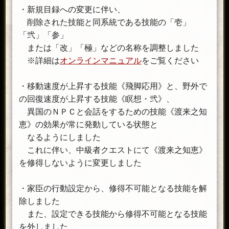
・新規目録への変更に伴い、
削除された技能と同系統である技能の「壱」
「弐」「参」
または「改」「極」などの名称を調整しました
※詳細は
オンラインマニュアル
をご覧ください
・移動速度が上昇する技能《飛脚応用》と、野外で
の回復速度が上昇する技能《瞑想・弐》、
異国のＮＰＣと会話をするための技能《渡来之知
恵》の効果が常に発動している状態と
なるようにしました
これに伴い、中級者クエストにて《渡来之知恵》
を修得しないように変更しました
・家臣の行動設定から、修得不可能となる技能を解
除しました
また、設定できる技能から修得不可能となる技能
を外しました