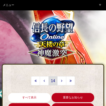
▼
メニュー
トップページ
▼
ゲーム紹介
▼
サービス
▼
開発チームより
▼
サポート
▼
コミュニティ
▼
ネットカフェ
14
すべて表示
重要なお知らせ