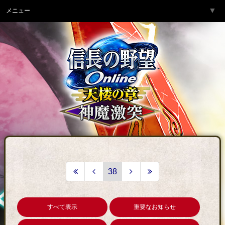
▼
メニュー
トップページ
▼
ゲーム紹介
▼
サービス
▼
開発チームより
▼
サポート
▼
コミュニティ
▼
ネットカフェ
38
すべて表示
重要なお知らせ