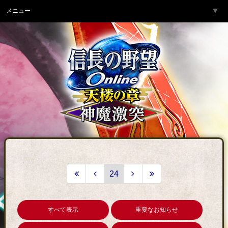
▼
メニュー
トップページ
▼
ゲーム紹介
▼
サービス
▼
開発チームより
▼
サポート
▼
コミュニティ
▼
ネットカフェ
24
すべて表示
重要なお知らせ