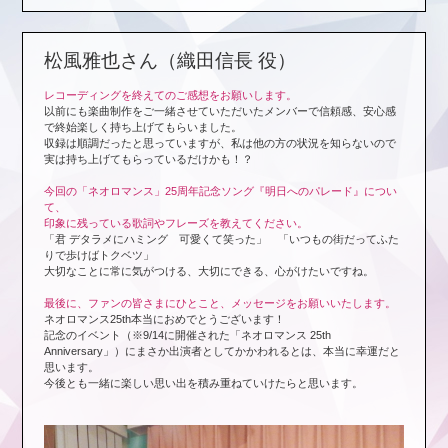
松風雅也さん（織田信長 役）
レコーディングを終えてのご感想をお願いします。
以前にも楽曲制作をご一緒させていただいたメンバーで信頼感、安心感
で終始楽しく持ち上げてもらいました。
収録は順調だったと思っていますが、私は他の方の状況を知らないので
実は持ち上げてもらっているだけかも！？
今回の「ネオロマンス」25周年記念ソング『明日へのパレード』につい
て、
印象に残っている歌詞やフレーズを教えてください。
「君 デタラメにハミング 可愛くて笑った」 「いつもの街だってふた
りで歩けばトクベツ」
大切なことに常に気がつける、大切にできる、心がけたいですね。
最後に、ファンの皆さまにひとこと、メッセージをお願いいたします。
ネオロマンス25th本当におめでとうございます！
記念のイベント（※9/14に開催された「ネオロマンス 25th
Anniversary」）にまさか出演者としてかかわれるとは、本当に幸運だと
思います。
今後とも一緒に楽しい思い出を積み重ねていけたらと思います。