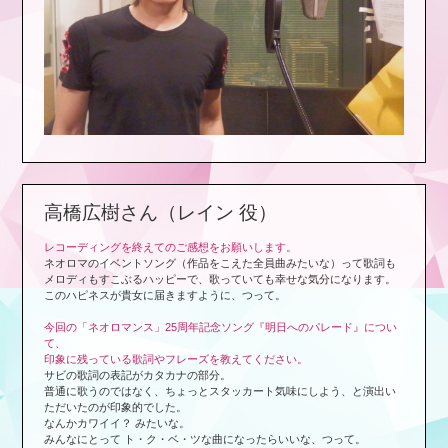
高橋広樹さん（レイン 役）
レコーディングを終えてのご感想をお願いします。
ネオロマのイベントソング（作品をこえた全員曲みたいな）って歌詞も
メロディもすこぶるハッピーで、歌っていても幸せな気分になります。
このハピネスが貴女に届きますように、つって。
今回の「ネオロマンス」25周年記念ソング『明日へのパレード』につい
て、
印象に残っている歌詞やフレーズを教えてください。
サビの歌詞の表記がカタカナの部分。
普通に歌うのではなく、ちょっとスタッカート気味にしよう、と演出い
ただいたのが印象的でした。
なんかカワイイ？ みたいな。
みんなにとって ト・ク・ベ・ツな曲になったらいいな、つって。