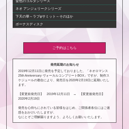
金色のコルダシリーズ
ネオ アンジェリークシリーズ
下天の華～ラブφサミット～そのほか
ボーナスディスク
ご予約はこちら
発売延期のお知らせ
2019年12月11日に発売を予定しておりました、「ネオロマンス
25th Anniversary ヴォーカルコンプリートBOX」ですが、制作ス
ケジュールの都合により、発売日を2020年2月19日に延期いたし
ます。
【変更前発売日】 2019年12月11日 → 【変更後発売日】
2020年2月19日
発売を心待ちにされている皆様をはじめ、ご関係者各位にはご迷
惑をおかけいたしますが、
なにとぞご理解賜りますよう、よろしくお願いいたします。