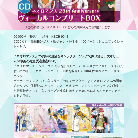
※この動画は2020/1/6 12：00までの期間限定でお届けします。
66,000円（税込） 品番：KECH-9043
CD66枚組 豪華BOX入り・紙ジャケット仕様・400ページにおよぶブックレッ
トを封入
『ネオロマンス』25周年の足跡をキャラクターソングで振り返る、大ボリュー
ム66枚組の完全受注生産BOX。
『ネオロマンス』シリーズ25周年を記念して、2018年度までにリリースされた
すべてのキャラクターソング・計830曲を収録したCD66枚組のアニバーサリー
ボックス。
ボーナスディスクには、各シリーズのキャラクターによるネオロマンス25周年
記念ソング『明日へのパレード』と、各キャラによるソロバージョンを収録。ま
た豪華特典として、各シリーズの攻略対象キャラ167名によるメッセージカード
を封入予定。