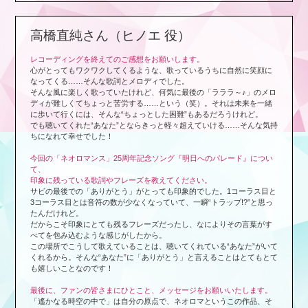
高橋直純さん（ヒノエ 役）
レコーディングを終えてのご感想をお願いします。
心がとってもワクワクしてくるような、歌っているうちに自然に笑顔に
なってくる……そんな歌詞とメロディでした。
そんな風に楽しく歌っていたけれど、何気に最後の「ラララ～♪」のメロ
ディが難しくてちょっと苦労する……という（笑）。それは未来を一緒
に歩いて行くには、そんな“ちょっとした困難”もあるだろうけれど。
でも聴いてくれた“あなた”とならきっと軽々超えていける……そんな気持
ちになれて幸せでした！
今回の「ネオロマンス」25周年記念ソング『明日へのパレード』につい
て、
印象に残っている歌詞やフレーズを教えてください。
サビの最後での「ありがとう」がとっても印象的でした。1コーラス目と
3コーラス目とは音符の数が少なくなっていて、一瞬“トラップ!?”と思っ
たんだけれど。
だからこそ印象にとても残るフレーズだったし、なによりその言葉がす
べてを包み込むような感じがしたから。
この場所でこうして歌えていることは、聴いてくれている“あなた”がいて
くれるから。そんな“あなた”に「ありがとう」と言えることはとてもとて
も嬉しいことなのです！
最後に、ファンの皆さまにひとこと、メッセージをお願いいたします。
「遙かなる時空の中で」は自分の原点で、ネオロマというこの作品、そ