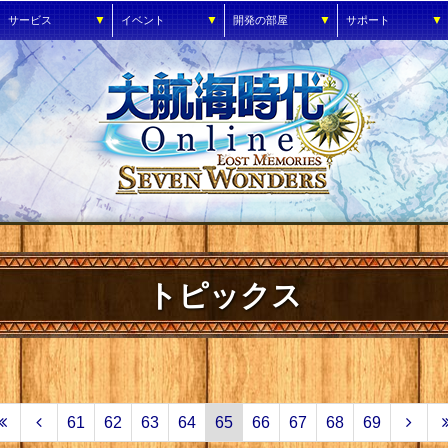
▼
▼
▼
▼
サービス
イベント
開発の部屋
サポート
トピックス
61
62
63
64
65
66
67
68
69