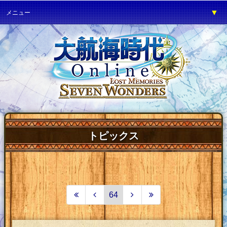
▼
メニュー
▼
ゲーム紹介
▼
プレイガイド
▼
サービス
▼
イベント
▼
開発の部屋
▼
サポート
トピックス
▼
ファンワールド
▼
ネットカフェ
64