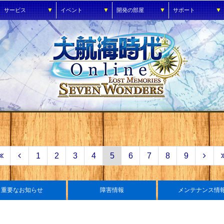
▼
▼
▼
▼
サービス
イベント
開発の部屋
サポート
1
2
3
4
5
6
7
8
9
重要なお知らせ
障害情報
メンテナンス情