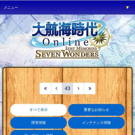
▼
メニュー
▼
ゲーム紹介
▼
プレイガイド
▼
サービス
▼
イベント
▼
開発の部屋
▼
サポート
▼
ファンワールド
43
▼
ネットカフェ
すべて表示
重要なお知らせ
障害情報
メンテナンス情報