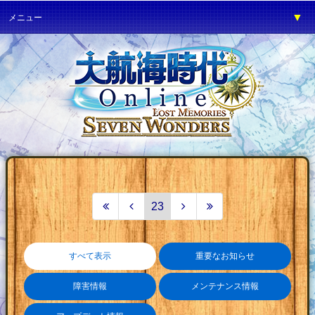
▼
メニュー
▼
ゲーム紹介
▼
プレイガイド
▼
サービス
▼
イベント
▼
開発の部屋
▼
サポート
▼
ファンワールド
23
▼
ネットカフェ
すべて表示
重要なお知らせ
障害情報
メンテナンス情報