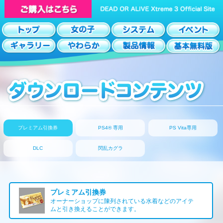
プレミアム引換券
PS4® 専用
PS Vita専用
DLC
閃乱カグラ
プレミアム引換券
オーナーショップに陳列されている水着などのアイテ
ムと引き換えることができます。