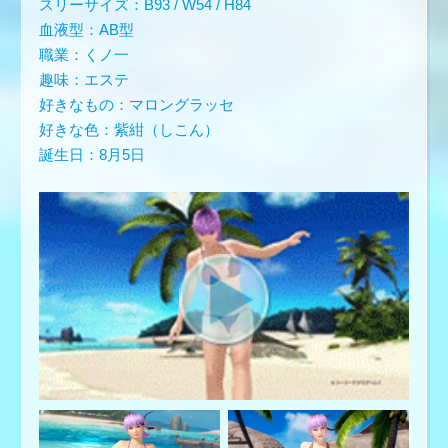
スリーサイズ：B93 / W54 / H84
血液型：AB型
職業：くノ一
趣味：エステ
好きなもの：マロングラッセ
好きな色：紫紺（しこん）
誕生日：8月5日