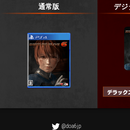
通常版
デジ
@doa6jp