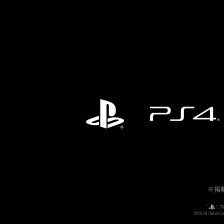
※掲
“
”、“
©2018 Val