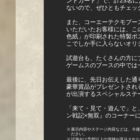
ンドカード」で、計23名
ないので、ぜひともチェッ
また、コーエーテクモブー
いただいたお客様には、こ
色紙」が印刷された特製ポ
こでしか手に入らないオリ
試遊台も、たくさんの方に
ゲームスのブースの中では
最後に、先日お伝えした通
豪華賞品がプレゼントされる
が出演するスペシャルステー
「来て・見て・遊んで」と
ン戦記×無双』のコーナー
※
展示内容やステージ内容などは、今後
ださい。
※
試遊台は予想以上の混雑が見込まれた