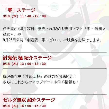
「零」ステージ
9/18（木）11：40～12：00
任天堂から9月27日に発売されるWii U専用ソフト『零 ～濡鴉ノ
巫女～』や
9月26日公開「劇場版 零～ゼロ～」の映像をお届けします。
討鬼伝 極 紹介ステージ
9/18（木）13：00～13：30
好評発売中『討鬼伝 極』の魅力を徹底紹介！
さらにこれからのアップデートやDLC情報も！
ゼルダ無双 紹介ステージ
9/18（木）15：00～15：30