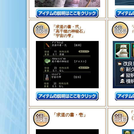
「求道の書・弐」
「
「高千穂の神秘石」
（
「宇宙の雫」
「
「求道の書・壱」
（