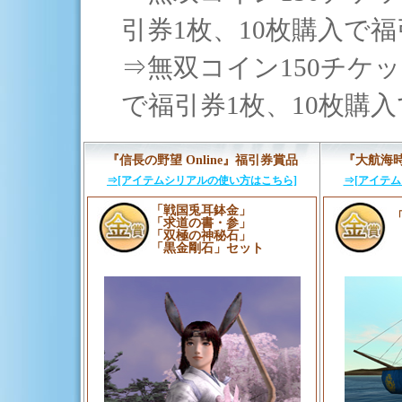
引券1枚、10枚購入で福
⇒無双コイン150チケット（“
で福引券1枚、10枚購入
『信長の野望 Online』福引券賞品
『大航海時
⇒[アイテムシリアルの使い方はこちら]
⇒[アイテ
「戦国兎耳鉢金」
「求道の書・参」
「双極の神秘石」
「黒金剛石」セット