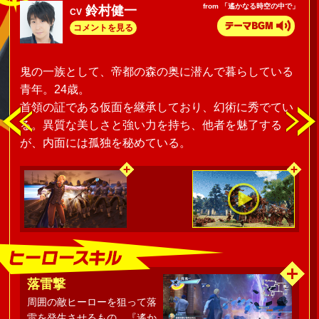
from 「遙かなる時空の中で」
鈴村健一
CV
コメントを見る
鬼の一族として、帝都の森の奥に潜んで暮らしている
青年。24歳。
首領の証である仮面を継承しており、幻術に秀でてい
る。異質な美しさと強い力を持ち、他者を魅了する
が、内面には孤独を秘めている。
落雷撃
周囲の敵ヒーローを狙って落
雷を発生させるもの。『遙か