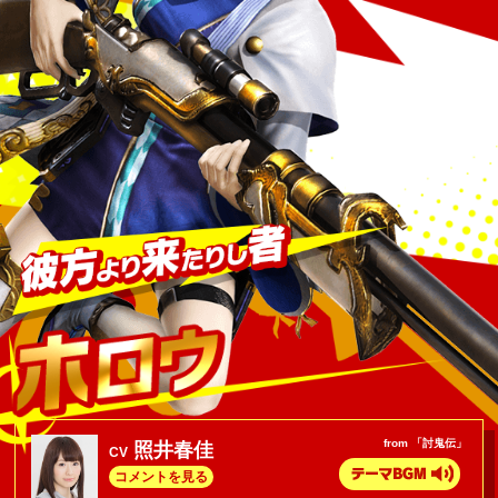
from 「討鬼伝」
照井春佳
CV
コメントを見る