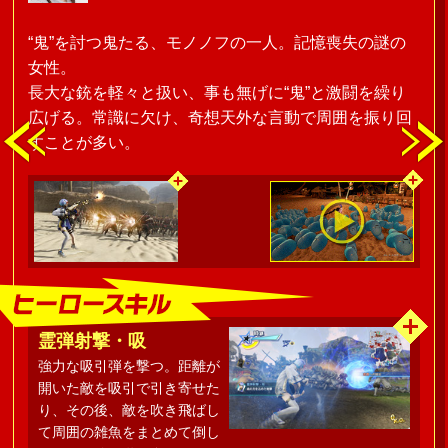
“鬼”を討つ鬼たる、モノノフの一人。記憶喪失の謎の
女性。
長大な銃を軽々と扱い、事も無げに“鬼”と激闘を繰り
広げる。常識に欠け、奇想天外な言動で周囲を振り回
すことが多い。
霊弾射撃・吸
強力な吸引弾を撃つ。距離が
開いた敵を吸引で引き寄せた
り、その後、敵を吹き飛ばし
て周囲の雑魚をまとめて倒し