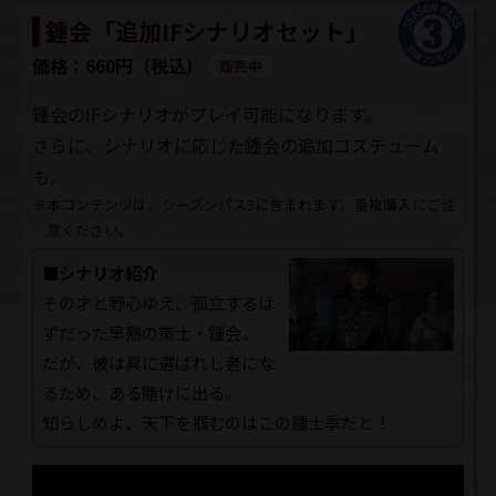
鍾会「追加IFシナリオセット」
価格：660円（税込）
販売中
鍾会のIFシナリオがプレイ可能になります。
さらに、シナリオに応じた鍾会の追加コスチューム
も。
※本コンテンツは、シーズンパス3に含まれます。重複購入にご注
意ください。
■シナリオ紹介
その才と野心ゆえ、孤立するは
ずだった早熟の策士・鍾会。
だが、彼は真に選ばれし者にな
るため、ある賭けに出る。
知らしめよ、天下を掴むのはこの鍾士季だと！