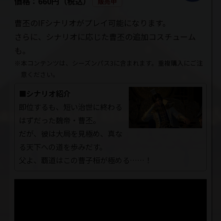
価格：660円（税込）
販売中
曹丕のIFシナリオがプレイ可能になります。
さらに、シナリオに応じた曹丕の追加コスチューム
も。
※本コンテンツは、シーズンパス3に含まれます。重複購入にご注
意ください。
■シナリオ紹介
即位するも、短い治世に終わる
はずだった魏帝・曹丕。
だが、彼は大局を見極め、真な
る天下への道を歩みだす。
父よ、覇道はこの曹子桓が極める……！