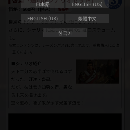
日本語
ENGLISH (US)
価格：660円（税込）
販売中
ENGLISH (UK)
繁體中文
魯粛のIFシナリオがプレイ可能になります。
さらに、シナリオに応じた魯粛の追加コスチューム
한국어
も。
※本コンテンツは、シーズンパス3に含まれます。重複購入にご注
意ください。
■シナリオ紹介
天下二分の志半ばで倒れるはず
だった、好漢・魯粛。
だが、彼は若き知勇を得、異な
る未来を描き出す。
堂々進め、魯子敬が示す光差す道を！